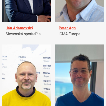
Ján Adamovský
Peter Ágh
Slovenská sporiteľňa
ICMA Europe