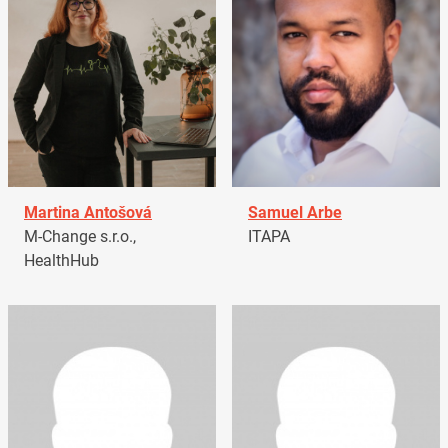
Martina Antošová
Samuel Arbe
M-Change s.r.o.,
ITAPA
HealthHub