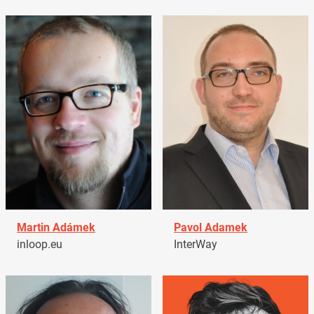
Martin Adámek
Pavol Adamek
inloop.eu
InterWay