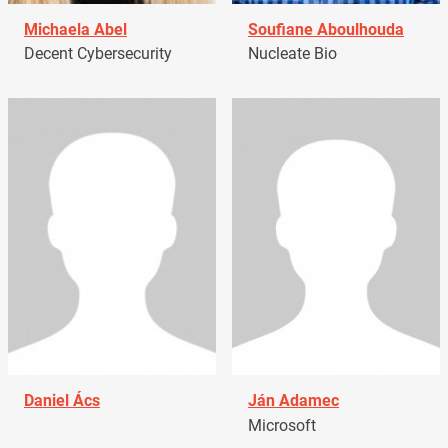
Michaela Abel
Soufiane Aboulhouda
Decent Cybersecurity
Nucleate Bio
Daniel Ács
Ján Adamec
Microsoft