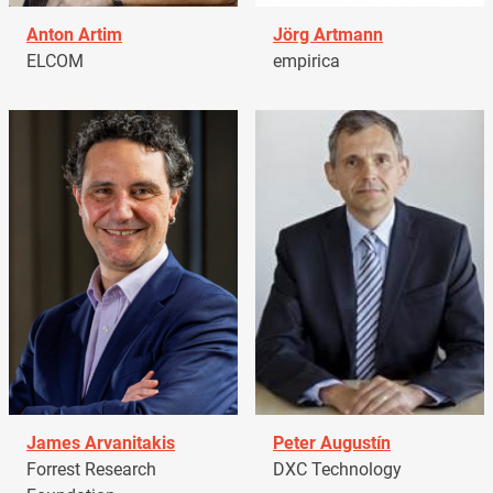
Anton Artim
Jörg Artmann
ELCOM
empirica
James Arvanitakis
Peter Augustín
Forrest Research
DXC Technology