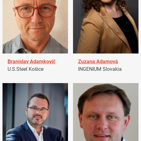
Branislav Adamkovič
Zuzana Adamová
U.S.Steel Košice
INGENIUM Slovakia