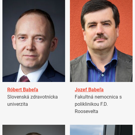
Róbert Babeľa
Jozef Babeľa
Slovenská zdravotnícka
Fakultná nemocnica s
univerzita
poliklinikou F.D.
Roosevelta