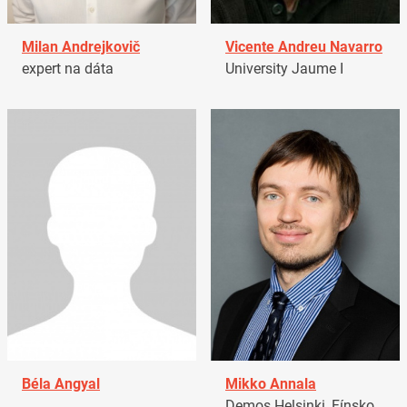
Milan Andrejkovič
Vicente Andreu Navarro
expert na dáta
University Jaume I
Béla Angyal
Mikko Annala
Demos Helsinki, Fínsko