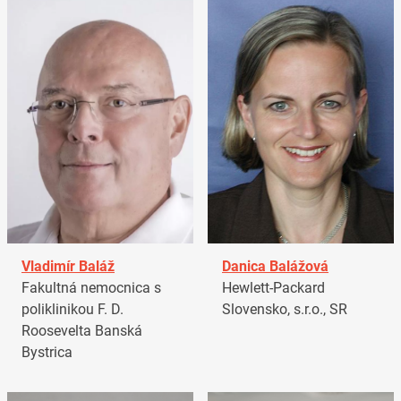
Vladimír Baláž
Danica Balážová
Fakultná nemocnica s
Hewlett-Packard
poliklinikou F. D.
Slovensko, s.r.o., SR
Roosevelta Banská
Bystrica