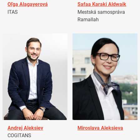
Oľga Alagayerová
Safaa Karaki Aldwaik
ITAS
Mestská samospráva
Ramallah
Andrej Aleksiev
Miroslava Aleksieva
COGITANS