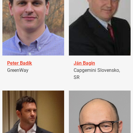
Peter Badík
Ján Bagin
GreenWay
Capgemini Slovensko,
SR