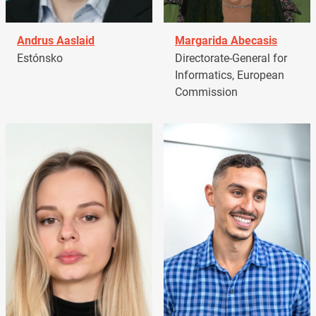
Andrus Aaslaid
Margarida Abecasis
Estónsko
Directorate-General for
Informatics, European
Commission