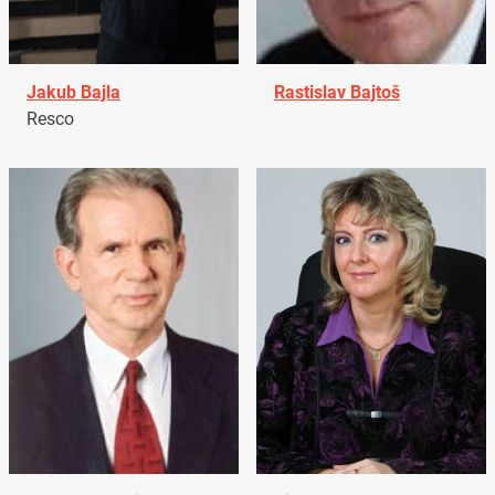
Jakub Bajla
Rastislav Bajtoš
Resco