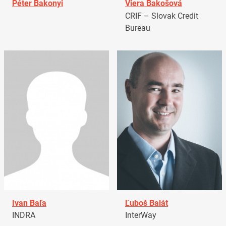
Péter Bakonyi
Viera Bakošová
CRIF – Slovak Credit
Bureau
Ivan Baľa
Ľuboš Balát
INDRA
InterWay