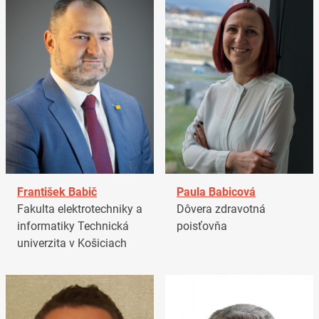
František Babič
Paula Babicová
Fakulta elektrotechniky a
Dôvera zdravotná
informatiky Technická
poisťovňa
univerzita v Košiciach