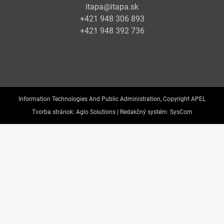
itapa@itapa.sk
+421 948 306 893
+421 948 392 736
Information Technologies And Public Administration, Copyright APEL
Tvorba stránok:
Aglo Solutions |
Redakčný systém:
SysCom