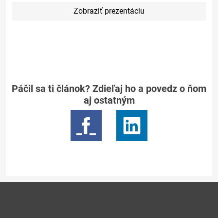
Zobraziť prezentáciu
Páčil sa ti článok? Zdieľaj ho a povedz o ňom
aj ostatným