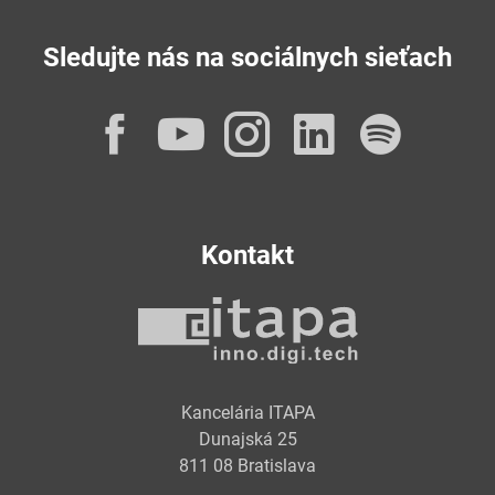
Sledujte nás na sociálnych sieťach
Facebook
YouTube
Instagram
LinkedI
Spot
Kontakt
Kancelária ITAPA
Dunajská 25
811 08 Bratislava