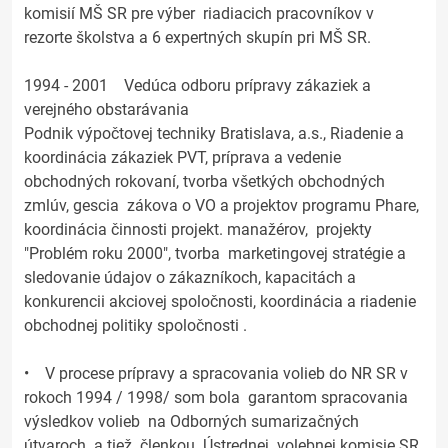
komisií MŠ SR pre výber riadiacich pracovníkov v
rezorte školstva a 6 expertných skupín pri MŠ SR.
1994 - 2001 Vedúca odboru prípravy zákaziek a
verejného obstarávania
Podnik výpočtovej techniky Bratislava, a.s., Riadenie a
koordinácia zákaziek PVT, príprava a vedenie
obchodných rokovaní, tvorba všetkých obchodných
zmlúv, gescia zákova o VO a projektov programu Phare,
koordinácia činnosti projekt. manažérov, projekty
"Problém roku 2000", tvorba marketingovej stratégie a
sledovanie údajov o zákazníkoch, kapacitách a
konkurencii akciovej spoločnosti, koordinácia a riadenie
obchodnej politiky spoločnosti .
• V procese prípravy a spracovania volieb do NR SR v
rokoch 1994 / 1998/ som bola garantom spracovania
výsledkov volieb na Odborných sumarizačných
útvaroch a tiež členkou Ústrednej volebnej komisie SR