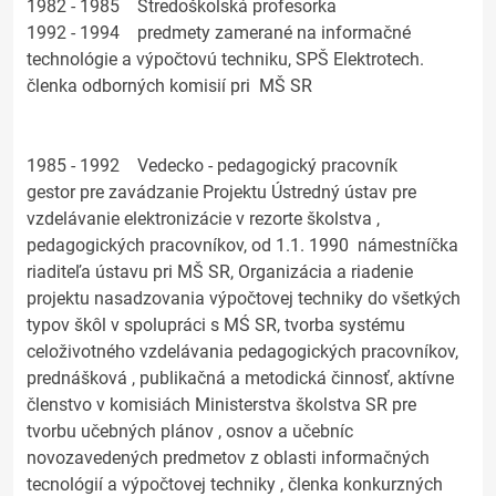
1982 - 1985 Stredoškolská profesorka
1992 - 1994 predmety zamerané na informačné
technológie a výpočtovú techniku, SPŠ Elektrotech.
členka odborných komisií pri MŠ SR
1985 - 1992 Vedecko - pedagogický pracovník
gestor pre zavádzanie Projektu Ústredný ústav pre
vzdelávanie elektronizácie v rezorte školstva ,
pedagogických pracovníkov, od 1.1. 1990 námestníčka
riaditeľa ústavu pri MŠ SR, Organizácia a riadenie
projektu nasadzovania výpočtovej techniky do všetkých
typov škôl v spolupráci s MŚ SR, tvorba systému
celoživotného vzdelávania pedagogických pracovníkov,
prednášková , publikačná a metodická činnosť, aktívne
členstvo v komisiách Ministerstva školstva SR pre
tvorbu učebných plánov , osnov a učebníc
novozavedených predmetov z oblasti informačných
tecnológií a výpočtovej techniky , členka konkurzných