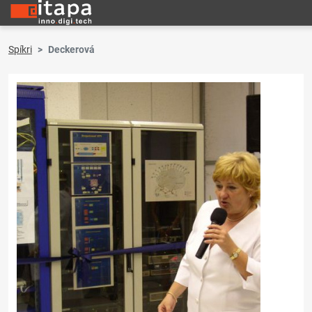
Spíkri
Deckerová