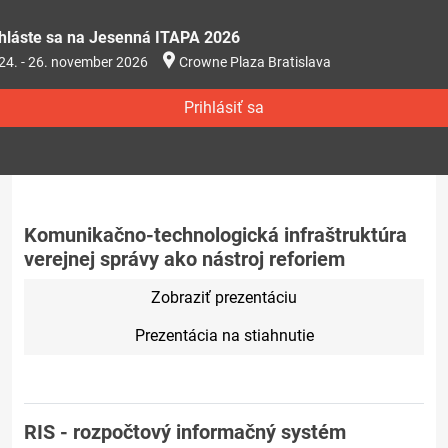
ihláste sa na Jesenná ITAPA 2026
24. - 26. november 2026
Crowne Plaza Bratislava
Prihlásiť sa
Komunikačno-technologická infraštruktúra
verejnej správy ako nástroj reforiem
Zobraziť prezentáciu
Prezentácia na stiahnutie
RIS - rozpočtový informačný systém