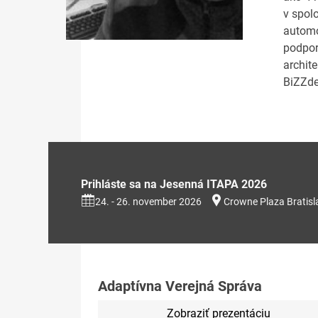
v spol
automo
podpor
archit
BiZZde
Prihláste sa na Jesenná ITAPA 2026
24. - 26. november 2026
Crowne Plaza Bratisl
Adaptívna Verejná Správa
Zobraziť prezentáciu