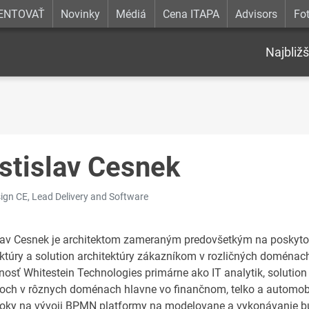
ENTOVAŤ
Novinky
Médiá
Cena ITAPA
Advisors
Fot
Najbližš
stislav Cesnek
ign CE, Lead Delivery and Software
lav Cesnek je architektom zameraným predovšetkým na poskytova
ektúry a solution architektúry zákazníkom v rozličných doménach
nosť Whitestein Technologies primárne ako IT analytik, solution 
toch v rôznych doménach hlavne vo finančnom, telko a automobil
roky na vývoji BPMN platformy na modelovane a vykonávanie bu