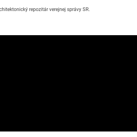
hitektonický repozitár verejnej správy SR.