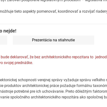
 umožňuje tieto aspekty pomenovať, koordinovať a rozvíjať riad
o nejde!
Prezentácia na stiahnutie
bude deklarovať, že bez architektonického repozitara to jednod
vo svojej prednáške.
tektonickej schopnosti verejnej správy vyžaduje správu veľkéh
ie produktov architektonickej práce požaduje formálnu taxonóm
a nástroje potrebné pre ich uchovávanie. Preto dôležitým faktoro
avanie spoločného architektonického repozitára ako spoločnej ba