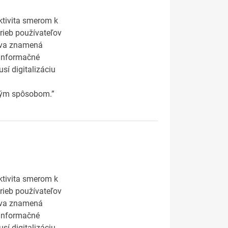
ktivita smerom k
rieb používateľov
iva znamená
 informačné
sí digitalizáciu
eným spôsobom.”
ktivita smerom k
rieb používateľov
iva znamená
 informačné
sí digitalizáciu