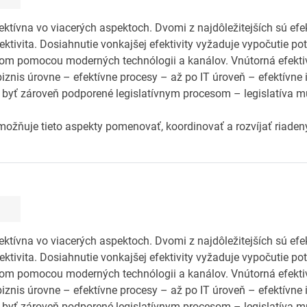
ektívna vo viacerých aspektoch. Dvomi z najdôležitejších sú efe
tivita. Dosiahnutie vonkajšej efektivity vyžaduje vypočutie pot
om pomocou moderných technólogii a kanálov. Vnútorná efekt
iznis úrovne – efektívne procesy – až po IT úroveň – efektívne
 byť zároveň podporené legislatívnym procesom – legislatíva mu
 umožňuje tieto aspekty pomenovať, koordinovať a rozvíjať riad
ektívna vo viacerých aspektoch. Dvomi z najdôležitejších sú efe
tivita. Dosiahnutie vonkajšej efektivity vyžaduje vypočutie pot
om pomocou moderných technólogii a kanálov. Vnútorná efekt
iznis úrovne – efektívne procesy – až po IT úroveň – efektívne
 byť zároveň podporené legislatívnym procesom – legislatíva mu