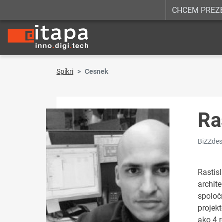
CHCEM PREZ
Spíkri
Cesnek
Ra
BiZZdes
Rastis
archit
spoloč
projek
ako 4 