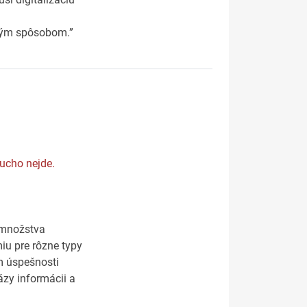
eným spôsobom.”
ucho nejde.
o množstva
iu pre rôzne typy
m úspešnosti
́zy informácii a