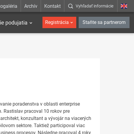
ogaléria
Archív
Kontakt
Vyhľadať informácie
ie podujatia
Registrácia
Staňte sa partnerom
nie poradenstva v oblasti enterprise
. Rastislav pracoval 10 rokov pre
architekt, konzultant a vývojár na viacerých
ovom sektore. Taktiež participoval viac
siness procesov. Následne pracoval 4 roky