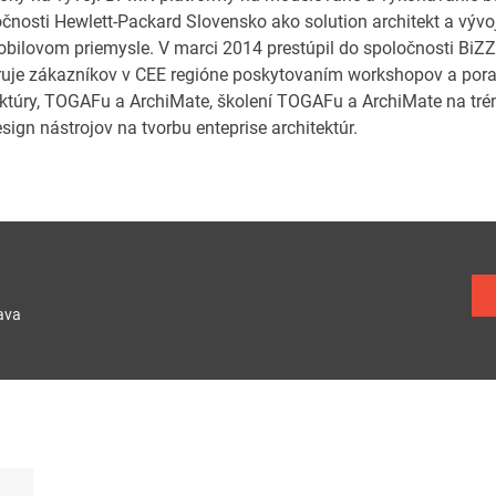
očnosti Hewlett-Packard Slovensko ako solution architekt a vývo
bilovom priemysle. V marci 2014 prestúpil do spoločnosti BiZZd
uje zákazníkov v CEE regióne poskytovaním workshopov a porade
ektúry, TOGAFu a ArchiMate, školení TOGAFu a ArchiMate na tréni
sign nástrojov na tvorbu enteprise architektúr.
ava