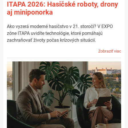
ITAPA 2026: Hasičské roboty, drony
aj miniponorka
Ako vyzerá moderné hasičstvo v 21. storočí? V EXPO
zóne ITAPA uvidíte technológie, ktoré pomáhajú
zachraňovať životy počas krízových situácií.
Zobraziť viac