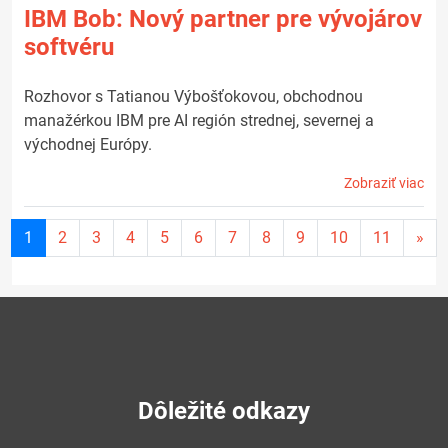
IBM Bob: Nový partner pre vývojárov
softvéru
Rozhovor s Tatianou Výbošťokovou, obchodnou
manažérkou IBM pre AI región strednej, severnej a
východnej Európy.
Zobraziť viac
Aktuálna
1
2
3
4
5
6
7
8
9
10
11
»
stránka
1
Dôležité odkazy