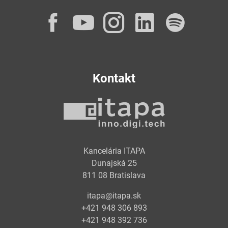
Facebook
YouTube
Instagram
LinkedI
Spot
Kontakt
Kancelária ITAPA
Dunajská 25
811 08 Bratislava
itapa@itapa.sk
+421 948 306 893
+421 948 392 736