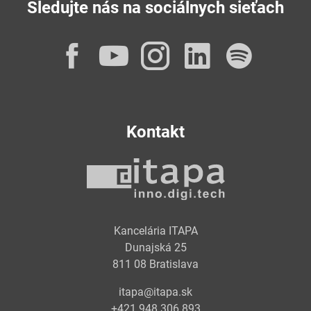
Sledujte nás na sociálnych sieťach
Facebook
YouTube
Instagram
LinkedI
Spot
Kontakt
Kancelária ITAPA
Dunajská 25
811 08 Bratislava
itapa@itapa.sk
+421 948 306 893