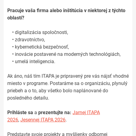
Pracuje vaša firma alebo inštitúcia v niektorej z týchto
oblastí?
• digitalizácia spoločnosti,
• zdravotníctvo,
• kybernetická bezpečnosť,
• inovácie postavené na moderných technológiách,
• umelá inteligencia.
Ak áno, náš tím ITAPA je pripravený pre vás nájsť vhodné
miesto v programe. Postaráme sa o organizáciu, plynulý
priebeh a o to, aby všetko bolo naplánované do
posledného detailu.
Prihláste sa
a
prezentujte na:
Jarnej ITAPA
2026
,
Jesennej ITAPA 202
6
.
Predstavte svoje projekty a myšlienky odbornej