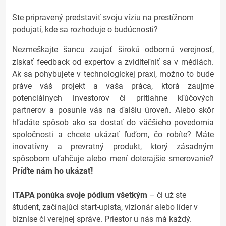
Ste pripravený predstaviť svoju víziu na prestížnom
podujatí, kde sa rozhoduje o budúcnosti?
Nezmeškajte šancu zaujať širokú odbornú verejnosť,
získať feedback od expertov a zviditeľniť sa v médiách.
Ak sa pohybujete v technologickej praxi, možno to bude
práve váš projekt a vaša práca, ktorá zaujme
potenciálnych investorov či pritiahne kľúčových
partnerov a posunie vás na ďalšiu úroveň. Alebo skôr
hľadáte spôsob ako sa dostať do väčšieho povedomia
spoločnosti a chcete ukázať ľuďom, čo robíte? Máte
inovatívny a prevratný produkt, ktorý zásadným
spôsobom uľahčuje alebo mení doterajšie smerovanie?
Príďte nám ho ukázať!
ITAPA ponúka svoje pódium všetkým
– či už ste
študent, začínajúci start-upista, vizionár alebo líder v
biznise či verejnej správe. Priestor u nás má každý.