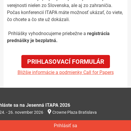
verejnosti nielen zo Slovenska, ale aj zo zahraničia.
Počas konferencií ITAPA máte možnosť ukázať, čo viete,
čo chcete a čo ste už dokázali.
Prihlášky vyhodnocujeme priebežne a
registrácia
prednášky je bezplatná.
PRIHLASOVACÍ FORMULÁR
Bližšie informácie a podmienky Call for Papers
ihláste sa na Jesenná ITAPA 2026
24. - 26. november 2026
Crowne Plaza Bratislava
Prihlásiť sa