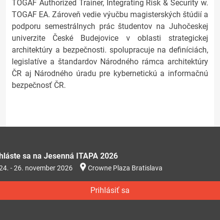
TOGAF Authorized Trainer, Integrating Risk & Security w.
TOGAF EA. Zároveň vedie výučbu magisterských štúdií a
podporu semestrálnych prác študentov na Juhočeskej
univerzite České Budejovice v oblasti strategickej
architektúry a bezpečnosti. spolupracuje na definíciách,
legislatíve a štandardov Národného rámca architektúry
ČR aj Národného úradu pre kybernetickú a informačnú
bezpečnosť ČR.
ihláste sa na Jesenná ITAPA 2026
24. - 26. november 2026
Crowne Plaza Bratislava
Prihlásiť sa