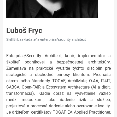
Ľuboš Fryc
Skill Bill, zakladateľ a enterprise/security architect
Enterprise/Security Architect, kouč, implementátor a
školiteľ podnikovej a bezpečnostnej architektúry.
Zameriava na praktické využitie týchto disciplín pre
strategické a obchodné prínosy klientom. Prednáša
okrem iného štandardy TOGAF, ArchiMate, O-AA, IT4IT,
SABSA, Open-FAIR a Ecosystem Architecture (AI a digit.
transformácia). Kladie dôraz na vysvetlenie väzieb
medzi metodikami, ako riadenie rizík a služieb,
projektové a procesné riadenie alebo overovanie kvality.
Je držiteľom certifikátov TOGAF EA Applied Practitioner,