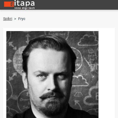
Spíkri
Fryc