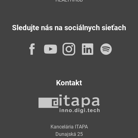
Sledujte nás na sociálnych sieťach
Facebook
YouTube
Instagram
LinkedI
Spot
Kontakt
Kancelária ITAPA
Dunajská 25