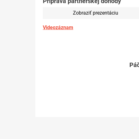
Príprava partnerskej dohody
Zobraziť prezentáciu
Videozáznam
Páč