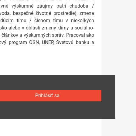
lavné výskumné záujmy patrí chudoba /
 voda, bezpečné životné prostredie), zmena
vedúcim tímu / členom tímu v niekoľkých
sko alebo v oblasti zmeny klímy a sociálno-
článkov a výskumných správ. Pracoval ako
ojový program OSN, UNEP, Svetovú banku a
Prihlásiť sa