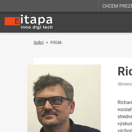
CHCEM PREZ
Spíkri
Filčák
Ri
Slovens
Richar
rozsia
stredn
výskum
východ