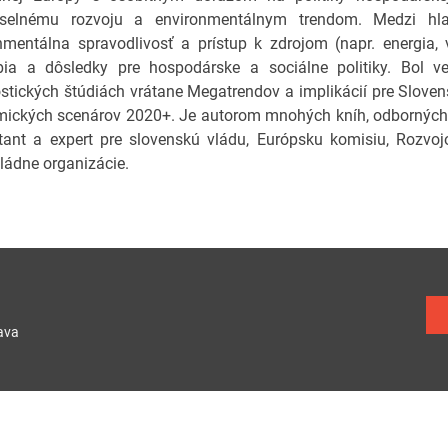
yselnému rozvoju a environmentálnym trendom. Medzi h
nmentálna spravodlivosť a prístup k zdrojom (napr. energia,
ia a dôsledky pre hospodárske a sociálne politiky. Bol 
stických štúdiách vrátane Megatrendov a implikácií pre Sloven
ických scenárov 2020+. Je autorom mnohých kníh, odborných 
tant a expert pre slovenskú vládu, Európsku komisiu, Rozv
ádne organizácie.
ava