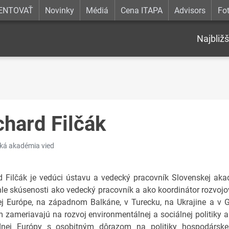
ENTOVAŤ
Novinky
Médiá
Cena ITAPA
Advisors
Fot
Najbližš
chard Filčák
ká akadémia vied
d Filčák je vedúci ústavu a vedecký pracovník Slovenskej ak
hle skúsenosti ako vedecký pracovník a ako koordinátor rozvojo
ej Európe, na západnom Balkáne, v Turecku, na Ukrajine a v 
 zameriavajú na rozvoj environmentálnej a sociálnej politiky a
nej Európy s osobitným dôrazom na politiky hospodárske