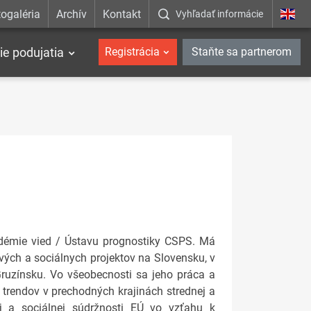
ogaléria
Archív
Kontakt
Vyhľadať informácie
ie podujatia
Registrácia
Staňte sa partnerom
adémie vied / Ústavu prognostiky CSPS. Má
vých a sociálnych projektov na Slovensku, v
Gruzínsku. Vo všeobecnosti sa jeho práca a
 trendov v prechodných krajinách strednej a
j a sociálnej súdržnosti EÚ vo vzťahu k