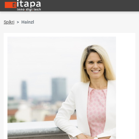
Spíkri
Hainzl