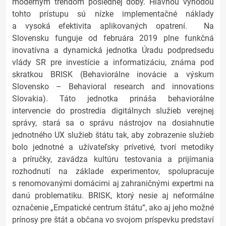
moderným trendom poslednej doby. Hlavnou výhodou
tohto prístupu sú nízke implementačné náklady
a vysoká efektivita aplikovaných opatrení. Na
Slovensku funguje od februára 2019 plne funkčná
inovatívna a dynamická jednotka Úradu podpredsedu
vlády SR pre investície a informatizáciu, známa pod
skratkou BRISK (Behaviorálne inovácie a výskum
Slovensko – Behavioral research and innovations
Slovakia). Táto jednotka prináša behaviorálne
intervencie do prostredia digitálnych služieb verejnej
správy, stará sa o správu nástrojov na dosiahnutie
jednotného UX služieb štátu tak, aby zobrazenie služieb
bolo jednotné a užívateľsky prívetivé, tvorí metodiky
a príručky, zavádza kultúru testovania a prijímania
rozhodnutí na základe experimentov, spolupracuje
s renomovanými domácimi aj zahraničnými expertmi na
danú problematiku. BRISK, ktorý nesie aj neformálne
označenie „Empatické centrum štátu“, ako aj jeho možné
prínosy pre štát a občana vo svojom príspevku predstaví