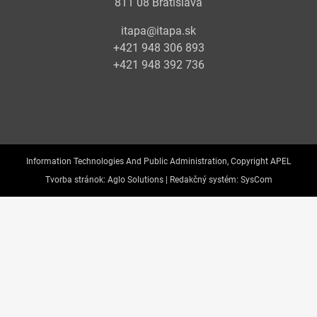
811 08 Bratislava
itapa@itapa.sk
+421 948 306 893
+421 948 392 736
Information Technologies And Public Administration, Copyright APEL
Tvorba stránok:
Aglo Solutions |
Redakčný systém:
SysCom