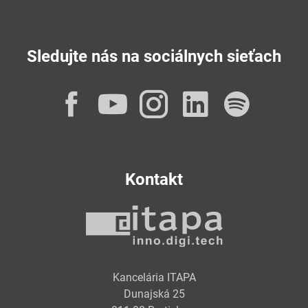
Sledujte nás na sociálnych sieťach
Facebook
YouTube
Instagram
LinkedI
Spot
Kontakt
Kancelária ITAPA
Dunajská 25