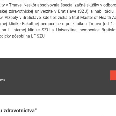
zity v Trnave. Neskôr absolvovala špecializačné skúšky v odbor
skej zdravotníckej univerzite v Bratislave (SZU) a habilitáciu
sv. Alžbety v Bratislave, kde tiež získala titul Master of Healt
ernej klinike Fakultnej nemocnice s poliklinikou Trnava (od 1
 na I. internej klinike SZU a Univerzitnej nemocnice Bratisl
gicky pôsobí na LF SZU.
ava
u zdravotníctva“