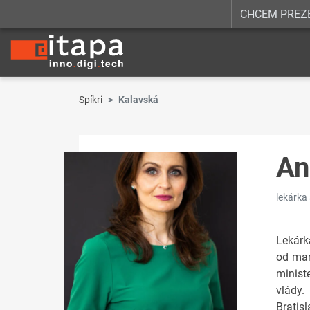
CHCEM PREZ
Spíkri
Kalavská
An
lekárka
Lekárk
od mar
minist
vlády.
Bratis