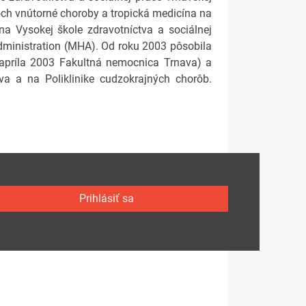
och vnútorné choroby a tropická medicína na
 na Vysokej škole zdravotníctva a sociálnej
h Administration (MHA). Od roku 2003 pôsobila
. apríla 2003 Fakultná nemocnica Trnava) a
ava a na Poliklinike cudzokrajných chorôb.
Prihlásiť sa