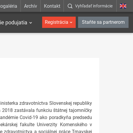
ogaléria
Archív
Kontakt
Vyhľadať informácie
ie podujatia
Registrácia
Staňte sa partnerom
inisterka zdravotníctva Slovenskej republiky
2018 zastávala funkciu štátnej tajomníčky
y pandémie Covid-19 ako poradkyňa predsedu
ekárskej fakulte Univerzity Komenského v
e zdravotníctva a sociálnej práce Trnavskej