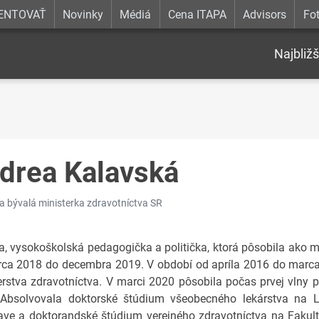
ENTOVAŤ
Novinky
Médiá
Cena ITAPA
Advisors
Fot
Najbližš
drea Kalavská
 a bývalá ministerka zdravotníctva SR
a, vysokoškolská pedagogička a politička, ktorá pôsobila ako m
ca 2018 do decembra 2019. V období od apríla 2016 do marca 
erstva zdravotníctva. V marci 2020 pôsobila počas prvej vln
 Absolvovala doktorské štúdium všeobecného lekárstva na L
lave a doktorandské štúdium verejného zdravotníctva na Fakult