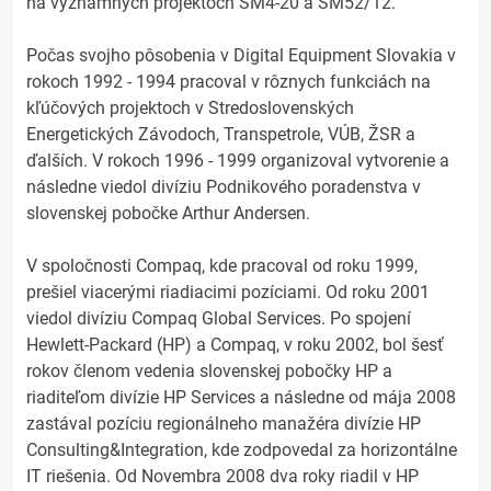
na významných projektoch SM4-20 a SM52/12.
Počas svojho pôsobenia v Digital Equipment Slovakia v
rokoch 1992 - 1994 pracoval v rôznych funkciách na
kľúčových projektoch v Stredoslovenských
Energetických Závodoch, Transpetrole, VÚB, ŽSR a
ďalších. V rokoch 1996 - 1999 organizoval vytvorenie a
následne viedol divíziu Podnikového poradenstva v
slovenskej pobočke Arthur Andersen.
V spoločnosti Compaq, kde pracoval od roku 1999,
prešiel viacerými riadiacimi pozíciami. Od roku 2001
viedol divíziu Compaq Global Services. Po spojení
Hewlett-Packard (HP) a Compaq, v roku 2002, bol šesť
rokov členom vedenia slovenskej pobočky HP a
riaditeľom divízie HP Services a následne od mája 2008
zastával pozíciu regionálneho manažéra divízie HP
Consulting&Integration, kde zodpovedal za horizontálne
IT riešenia. Od Novembra 2008 dva roky riadil v HP