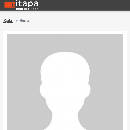
Spíkri
Gura