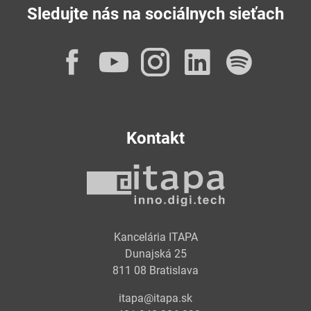
Sledujte nás na sociálnych sieťach
Facebook
YouTube
Instagram
LinkedI
Spot
Kontakt
Kancelária ITAPA
Dunajská 25
811 08 Bratislava
itapa@itapa.sk