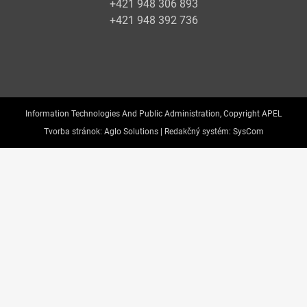
+421 948 306 893
+421 948 392 736
Information Technologies And Public Administration, Copyright APEL
Tvorba stránok:
Aglo Solutions |
Redakčný systém:
SysCom