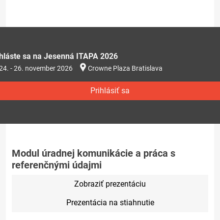
ihláste sa na Jesenná ITAPA 2026
24. - 26. november 2026
Crowne Plaza Bratislava
Prihlásiť sa
Modul úradnej komunikácie a práca s
referenčnými údajmi
Zobraziť prezentáciu
Prezentácia na stiahnutie