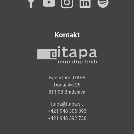
Facebook
YouTube
Instagram
LinkedI
Spot
Kontakt
Kancelária ITAPA
Dunajská 25
811 08 Bratislava
itapa@itapa.sk
+421 948 306 893
+421 948 392 736