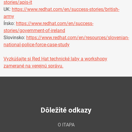
stories/apis-it
UK:
https://www.redhat.com/en/success-stories/british-
army
Írsko:
https://www.redhat.com/en/success-
stories/government-of-ireland
Slovinsko:
https://www.redhat.com/en/resources/slovenian-
national-police-force-case-study
Vyzkúšajte si Red Hat technické laby a workshopy
zamerané na verejnú správu.
Dôležité odkazy
O ITAPA