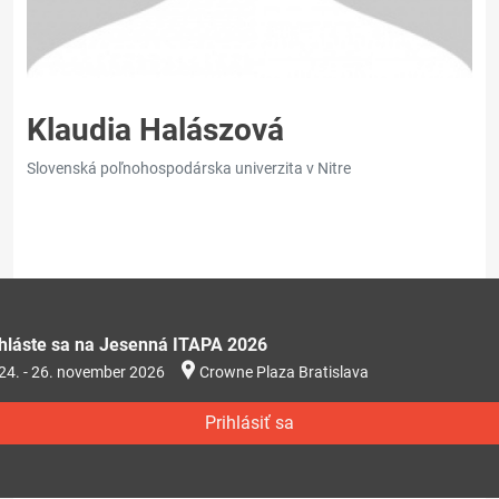
Klaudia Halászová
Slovenská poľnohospodárska univerzita v Nitre
ihláste sa na Jesenná ITAPA 2026
24. - 26. november 2026
Crowne Plaza Bratislava
Prihlásiť sa