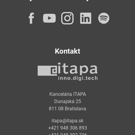
Facebook
YouTube
Instagram
LinkedI
Spot
Kontakt
Kancelária ITAPA
Dunajská 25
811 08 Bratislava
itapa@itapa.sk
+421 948 306 893