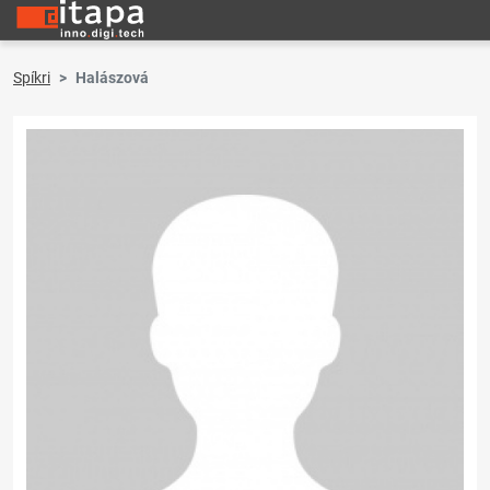
Spíkri
Halászová