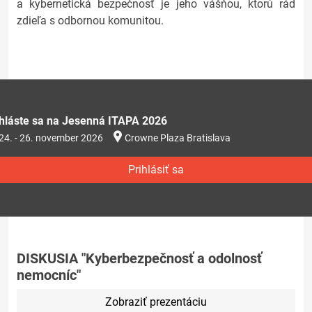
a kybernetická bezpečnosť je jeho vášňou, ktorú rád
zdieľa s odbornou komunitou.
ihláste sa na Jesenná ITAPA 2026
24. - 26. november 2026
Crowne Plaza Bratislava
Prihlásiť sa
DISKUSIA "Kyberbezpečnosť a odolnosť
nemocníc"
Zobraziť prezentáciu