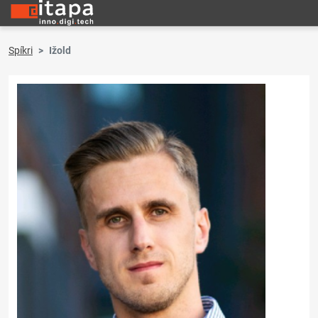
Spíkri
Ižold