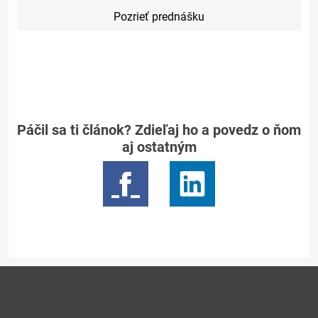
Pozrieť prednášku
Páčil sa ti článok? Zdieľaj ho a povedz o ňom
aj ostatným