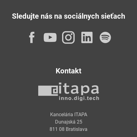
Sledujte nás na sociálnych sieťach
Facebook
YouTube
Instagram
LinkedI
Spot
Kontakt
Kancelária ITAPA
Dunajská 25
811 08 Bratislava