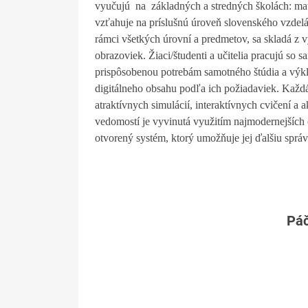
vyučujú na základných a stredných školách: mate
vzťahuje na príslušnú úroveň slovenského vzdelá
rámci všetkých úrovní a predmetov, sa skladá z v
obrazoviek. Žiaci/študenti a učitelia pracujú so
prispôsobenou potrebám samotného štúdia a výkla
digitálneho obsahu podľa ich požiadaviek. Každá
atraktívnych simulácií, interaktívnych cvičení a
vedomostí je vyvinutá využitím najmodernejších 
otvorený systém, ktorý umožňuje jej ďalšiu správ
Páč