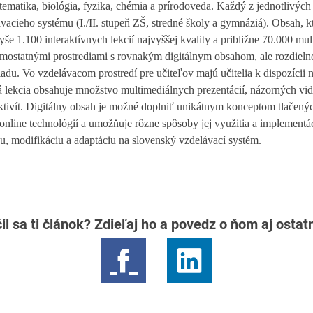
matika, biológia, fyzika, chémia a prírodoveda. Každý z jednotlivých
vacieho systému (I./II. stupeň ZŠ, stredné školy a gymnáziá). Obsah, 
yše 1.100 interaktívnych lekcií najvyššej kvality a približne 70.000 mu
 samostatnými prostrediami s rovnakým digitálnym obsahom, ale rozdieln
du. Vo vzdelávacom prostredí pre učiteľov majú učitelia k dispozícii n
 lekcia obsahuje množstvo multimediálnych prezentácií, názorných vide
 aktivít. Digitálny obsah je možné doplniť unikátnym konceptom tlačený
online technológií a umožňuje rôzne spôsoby jej využitia a implementác
u, modifikáciu a adaptáciu na slovenský vzdelávací systém.
il sa ti článok? Zdieľaj ho a povedz o ňom aj osta