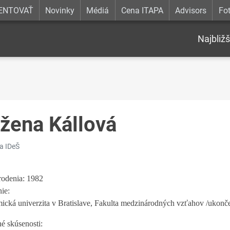
ENTOVAŤ
Novinky
Médiá
Cena ITAPA
Advisors
Fot
Najbližš
žena Kállová
va IDeŠ
odenia: 1982
ie:
cká univerzita v Bratislave, Fakulta medzinárodných vzťahov /ukonče
é skúsenosti: