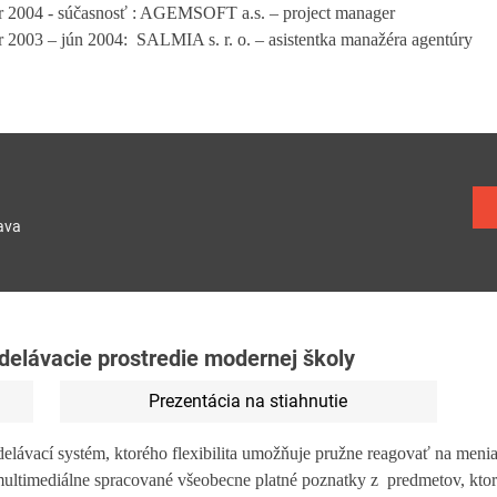
 2004 - súčasnosť : AGEMSOFT a.s. – project manager
 2003 – jún 2004: SALMIA s. r. o. – asistentka manažéra agentúry
ava
delávacie prostredie modernej školy
Prezentácia na stiahnutie
elávací systém, ktorého flexibilita umožňuje pružne reagovať na meni
 multimediálne spracované všeobecne platné poznatky z predmetov, k