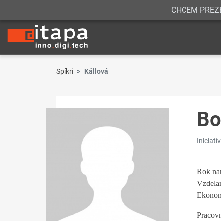
CHCEM PREZ
Spíkri
Kállová
Bo
Iniciatí
Rok nar
Vzdelan
Ekonomi
Pracovn