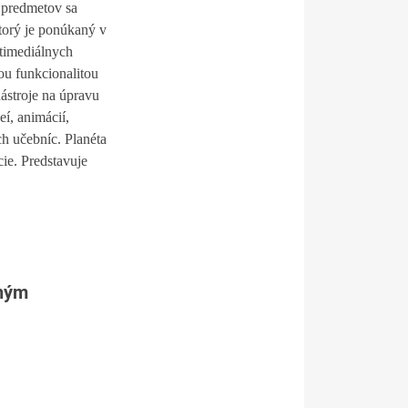
 predmetov sa
ktorý je ponúkaný v
ltimediálnych
ou funkcionalitou
ástroje na úpravu
í, animácií,
ch učebníc. Planéta
ie. Predstavuje
tným