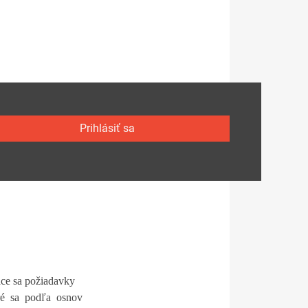
Prihlásiť sa
ace sa požiadavky
toré sa podľa osnov