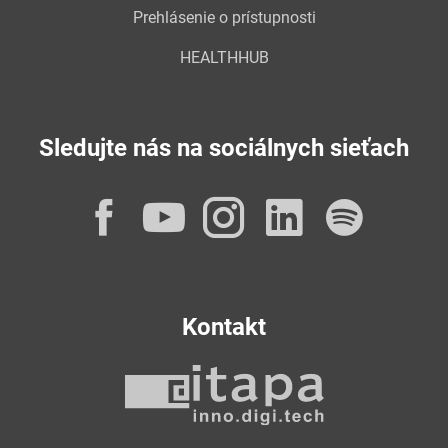
Prehlásenie o prístupnosti
HEALTHHUB
Sledujte nás na sociálnych sieťach
Facebook
YouTube
Instagram
LinkedI
Spot
Kontakt