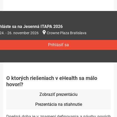
ihláste sa na Jesenná ITAPA 2026
24. - 26. november 2026
Crowne Plaza Bratislava
Prihlásiť sa
O ktorých riešeniach v eHealth sa málo
hovorí?
Zobraziť prezentáciu
Prezentácia na stiahnutie
Dnešná doba je v znamení definovania a návrhu nových