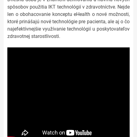
spôsobov použitia IKT technológií v zdravotníctve. Nejde
len o obohacovanie konceptu eHealth o nové možnosti,
ktoré prinášajú nové technológie pre pacienta, ale aj o čo
najefektívnejšie využívanie technológií u poskytovateľov
zdravotnej starostlivosti.