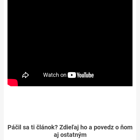
Páčil sa ti článok? Zdieľaj ho a povedz o ňom
aj ostatným