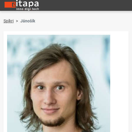
Spíkri
Jánošík