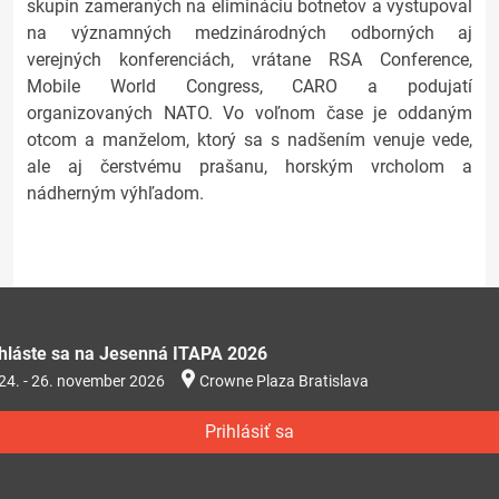
skupín zameraných na elimináciu botnetov a vystupoval
na významných medzinárodných odborných aj
verejných konferenciách, vrátane RSA Conference,
Mobile World Congress, CARO a podujatí
organizovaných NATO. Vo voľnom čase je oddaným
otcom a manželom, ktorý sa s nadšením venuje vede,
ale aj čerstvému prašanu, horským vrcholom a
nádherným výhľadom.
ihláste sa na Jesenná ITAPA 2026
24. - 26. november 2026
Crowne Plaza Bratislava
Prihlásiť sa