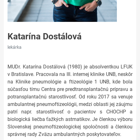
Katarína Dostálová
lekárka
MUDr. Katarína Dostálová (1980) je absolventkou LFUK
v Bratislave. Pracovala na III. internej klinike UNB, neskôr
na Klinike pneumológie a ftizeológie 1 UNB, kde bola
súčasťou tímu Centra pre predtransplantačnú prípravu a
potransplantačnú starostlivosť. Od roku 2017 sa venuje
ambulantnej pneumoftizeológii, medzi oblasti jej záujmu
patrí napr. starostlivosť o pacientov s CHOCHP a
biologická liečba ťažkých astmatikov. Je členkou výboru
Slovenskej pneumoftizeologickej spoločnosti a členkou
správnej rady Zväzu ambulantných poskytovateľov.