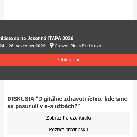
ihláste sa na Jesenná ITAPA 2026
24. - 26. november 2026
Crowne Plaza Bratislava
Prihlásiť sa
DISKUSIA “Digitálne zdravotníctvo: kde sme
sa posunuli v e-službách?“
Zobraziť prezentáciu
Pozrieť prednášku