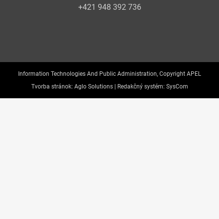
+421 948 392 736
Information Technologies And Public Administration, Copyright APEL
Tvorba stránok:
Aglo Solutions |
Redakčný systém:
SysCom