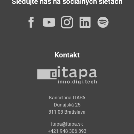
Sledujte nás na sociálnych sieťach
Facebook
YouTube
Instagram
LinkedI
Spot
Kontakt
Kancelária ITAPA
Dunajská 25
811 08 Bratislava
itapa@itapa.sk
+421 948 306 893