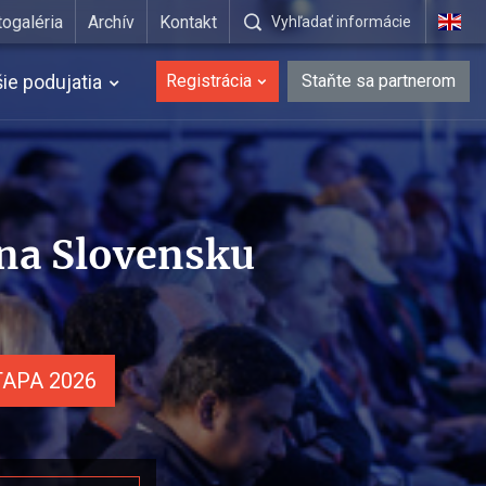
togaléria
Archív
Kontakt
Vyhľadať informácie
šie podujatia
Registrácia
Staňte sa partnerom
 na Slovensku
ITAPA 2026