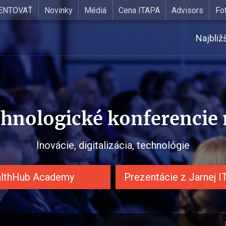
ENTOVAŤ
Novinky
Médiá
Cena ITAPA
Advisors
Fo
Najbliž
chnologické konferencie
Inovácie, digitalizácia, technológie
lthHub Academy
Prezentácie z Jarnej 