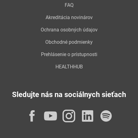
FAQ
Akreditácia novinárov
Ochrana osobných údajov
Obchodné podmienky
Prehlásenie o prístupnosti
HEALTHHUB
Sledujte nás na sociálnych sieťach
Facebook
YouTube
Instagram
LinkedI
Spot