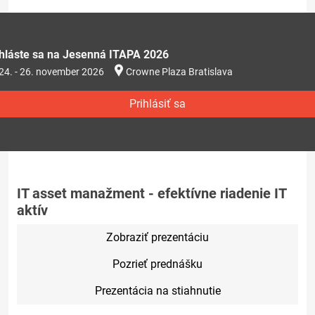
ihláste sa na Jesenná ITAPA 2026
24. - 26. november 2026
Crowne Plaza Bratislava
Prihlásiť sa
IT asset manažment - efektívne riadenie IT
aktív
Zobraziť prezentáciu
Pozrieť prednášku
Prezentácia na stiahnutie