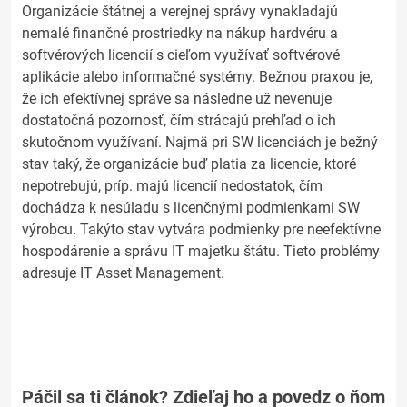
Organizácie štátnej a verejnej správy vynakladajú
nemalé finančné prostriedky na nákup hardvéru a
softvérových licencií s cieľom využívať softvérové
aplikácie alebo informačné systémy. Bežnou praxou je,
že ich efektívnej správe sa následne už nevenuje
dostatočná pozornosť, čím strácajú prehľad o ich
skutočnom využívaní. Najmä pri SW licenciách je bežný
stav taký, že organizácie buď platia za licencie, ktoré
nepotrebujú, príp. majú licencií nedostatok, čím
dochádza k nesúladu s licenčnými podmienkami SW
výrobcu. Takýto stav vytvára podmienky pre neefektívne
hospodárenie a správu IT majetku štátu. Tieto problémy
adresuje IT Asset Management.
Páčil sa ti článok? Zdieľaj ho a povedz o ňom