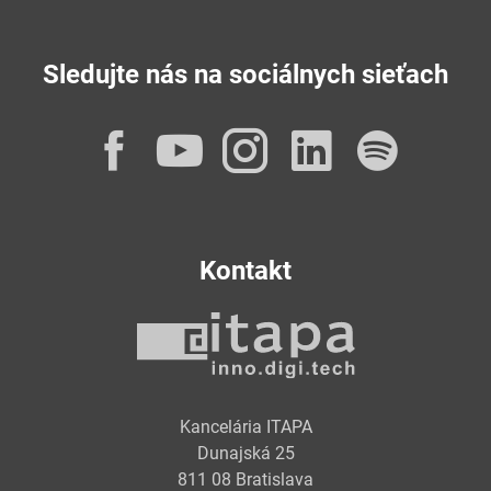
Sledujte nás na sociálnych sieťach
Facebook
YouTube
Instagram
LinkedI
Spot
Kontakt
Kancelária ITAPA
Dunajská 25
811 08 Bratislava