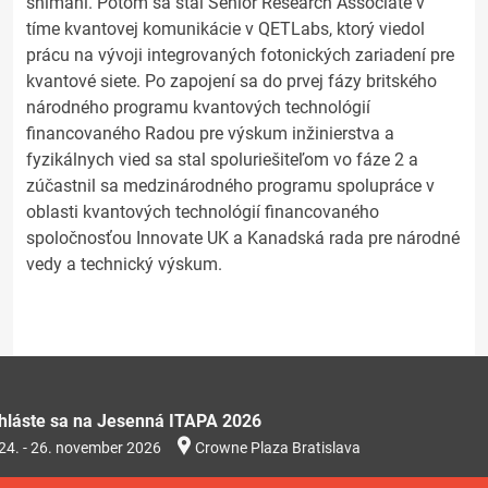
snímaní. Potom sa stal Senior Research Associate v
tíme kvantovej komunikácie v QETLabs, ktorý viedol
prácu na vývoji integrovaných fotonických zariadení pre
kvantové siete. Po zapojení sa do prvej fázy britského
národného programu kvantových technológií
financovaného Radou pre výskum inžinierstva a
fyzikálnych vied sa stal spoluriešiteľom vo fáze 2 a
zúčastnil sa medzinárodného programu spolupráce v
oblasti kvantových technológií financovaného
spoločnosťou Innovate UK a Kanadská rada pre národné
vedy a technický výskum.
ihláste sa na Jesenná ITAPA 2026
24. - 26. november 2026
Crowne Plaza Bratislava