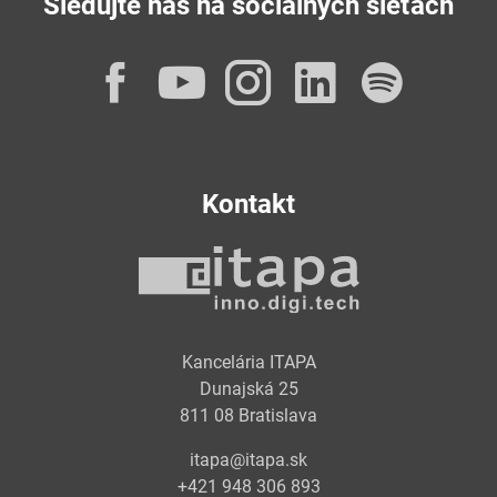
Sledujte nás na sociálnych sieťach
Facebook
YouTube
Instagram
LinkedI
Spot
Kontakt
Kancelária ITAPA
Dunajská 25
811 08 Bratislava
itapa@itapa.sk
+421 948 306 893