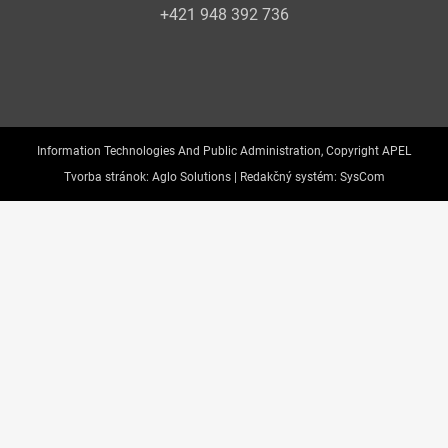
+421 948 392 736
Information Technologies And Public Administration, Copyright APEL
Tvorba stránok:
Aglo Solutions |
Redakčný systém:
SysCom