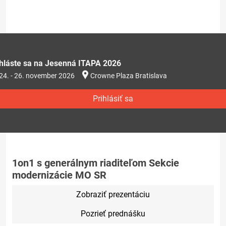
ihláste sa na Jesenná ITAPA 2026
24. - 26. november 2026
Crowne Plaza Bratislava
Prihlásiť sa
1on1 s generálnym riaditeľom Sekcie
modernizácie MO SR
Zobraziť prezentáciu
Pozrieť prednášku