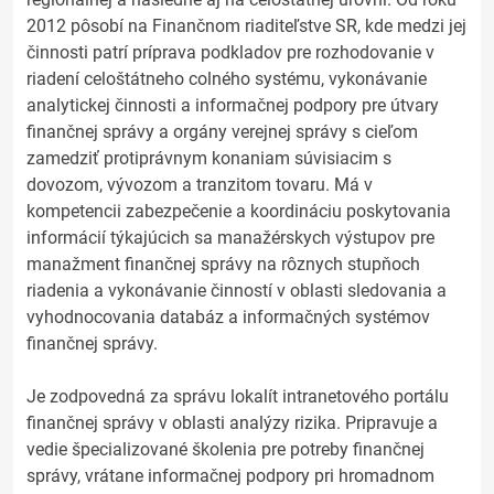
2012 pôsobí na Finančnom riaditeľstve SR, kde medzi jej
činnosti patrí príprava podkladov pre rozhodovanie v
riadení celoštátneho colného systému, vykonávanie
analytickej činnosti a informačnej podpory pre útvary
finančnej správy a orgány verejnej správy s cieľom
zamedziť protiprávnym konaniam súvisiacim s
dovozom, vývozom a tranzitom tovaru. Má v
kompetencii zabezpečenie a koordináciu poskytovania
informácií týkajúcich sa manažérskych výstupov pre
manažment finančnej správy na rôznych stupňoch
riadenia a vykonávanie činností v oblasti sledovania a
vyhodnocovania databáz a informačných systémov
finančnej správy.
Je zodpovedná za správu lokalít intranetového portálu
finančnej správy v oblasti analýzy rizika. Pripravuje a
vedie špecializované školenia pre potreby finančnej
správy, vrátane informačnej podpory pri hromadnom