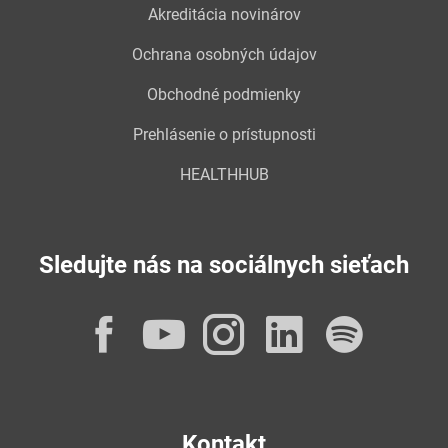
Akreditácia novinárov
Ochrana osobných údajov
Obchodné podmienky
Prehlásenie o prístupnosti
HEALTHHUB
Sledujte nás na sociálnych sieťach
Facebook
YouTube
Instagram
LinkedI
Spot
Kontakt