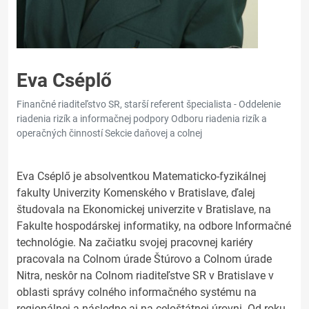
Eva Cséplő
Finančné riaditeľstvo SR, starší referent špecialista - Oddelenie
riadenia rizík a informačnej podpory Odboru riadenia rizík a
operačných činností Sekcie daňovej a colnej
Eva Cséplő je absolventkou Matematicko-fyzikálnej
fakulty Univerzity Komenského v Bratislave, ďalej
študovala na Ekonomickej univerzite v Bratislave, na
Fakulte hospodárskej informatiky, na odbore Informačné
technológie. Na začiatku svojej pracovnej kariéry
pracovala na Colnom úrade Štúrovo a Colnom úrade
Nitra, neskôr na Colnom riaditeľstve SR v Bratislave v
oblasti správy colného informačného systému na
regionálnej a následne aj na celoštátnej úrovni. Od roku