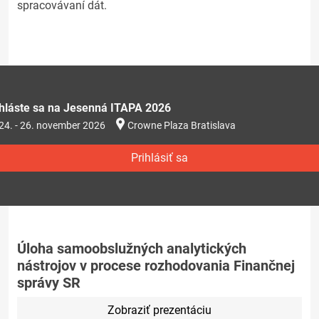
spracovávaní dát.
ihláste sa na Jesenná ITAPA 2026
24. - 26. november 2026
Crowne Plaza Bratislava
Prihlásiť sa
Úloha samoobslužných analytických
nástrojov v procese rozhodovania Finančnej
správy SR
Zobraziť prezentáciu