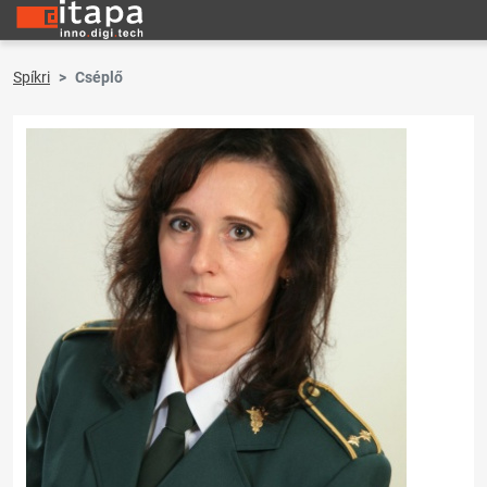
Spíkri
Cséplő