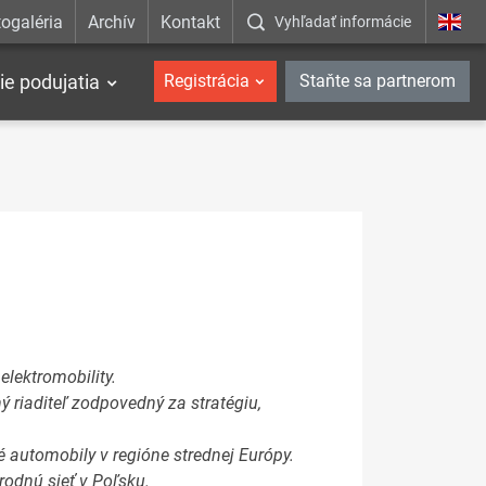
ogaléria
Archív
Kontakt
Vyhľadať informácie
ie podujatia
Registrácia
Staňte sa partnerom
lektromobility.
 riaditeľ zodpovedný za stratégiu,
ké automobily v regióne strednej Európy.
rodnú sieť v Poľsku.