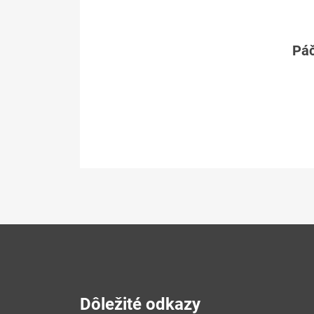
Páč
Dôležité odkazy