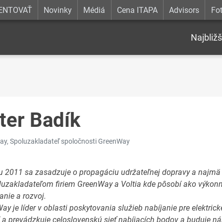
ENTOVAŤ
Novinky
Médiá
Cena ITAPA
Advisors
Fot
Najbližš
ter Badík
y, Spoluzakladateľ spoločnosti GreenWay
u 2011 sa zasadzuje o propagáciu udržateľnej dopravy a najmä e
luzakladateľom firiem GreenWay a Voltia kde pôsobí ako výkonný
anie a rozvoj.
y je líder v oblasti poskytovania služieb nabíjanie pre elektric
í a prevádzkuje celoslovenskú sieť nabíjacích bodov a buduje ná