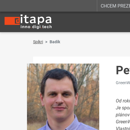
CHCEM PREZ
Spíkri
Badík
Pe
GreenWa
Od rok
Je spo
plánov
GreenWa
Vlastn