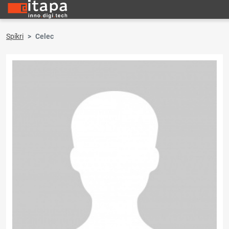
Spíkri
Celec