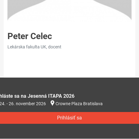
Peter Celec
Lekárska fakulta UK, docent
ihláste sa na Jesenná ITAPA 2026
24. - 26. november 2026
Crowne Plaza Bratislava
Prihlásiť sa