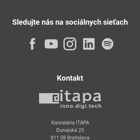
Sledujte nás na sociálnych sieťach
Facebook
YouTube
Instagram
LinkedI
Spot
Kontakt
Kancelária ITAPA
Dunajská 25
811 08 Bratislava