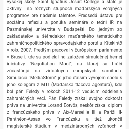
vysokej školy Saint Ignatius Jesuit College a stále je
aktívny na rôznych stupňoch maďarských verejných
programov pre riadenie talentov. Predsedá ústavu pre
sociálnu reflexiu a ponúka semináre o teórii IR na
Pazmánskej univerzite v Budapešti. Bol jedným zo
zakladateľov a šéfredaktor maďarského tematického
zahraničnopolitického spravodajského portálu Kitekintő
v roku 2007. Predtým pracoval v Európskom parlamente
v Bruseli, kde sa podielal na založení simulačnej hernej
iniciatívy "Negotiation Moot", na ktorej sa hráči
zúčastňujú na virtuálnych európskych samitoch.
Simulácia "MediaStorm" je jeho ďalším vývojom spolu s
jeho kolegom z MTI (Maďarská tlačová agentúra), kde
bol pán Feledy v rokoch 2011-12 vedúcim oddelenia
zahraničných vecí. Pán Feledy získal svojho doktorát
práva na univerzite Lorand Eötvös, neskôr získal diplom
z francúzskeho práva v Aix-Marseille III a Paríži II-
Panthéon-Assas vo Francúzsku a tiež ukončil
magisterské štúdium v ​​medzinárodných vzťahoch v