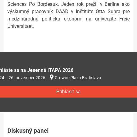
Sciences Po Bordeaux. Jeden rok prežil v Berlíne ako
výskumný pracovník DAAD v Inštitúte Otta Suhra pre
medzinárodnú politickú ekonómi na univerzite Freie
Universitaet.
ihláste sa na Jesenná ITAPA 2026
24. - 26. november 2026
Crowne Plaza Bratislava
Prihlásiť sa
Diskusný panel