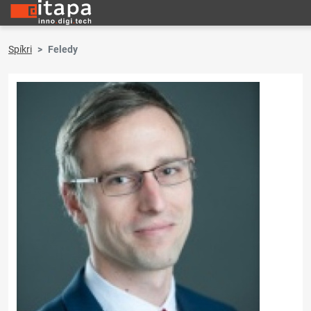
Spíkri
Feledy