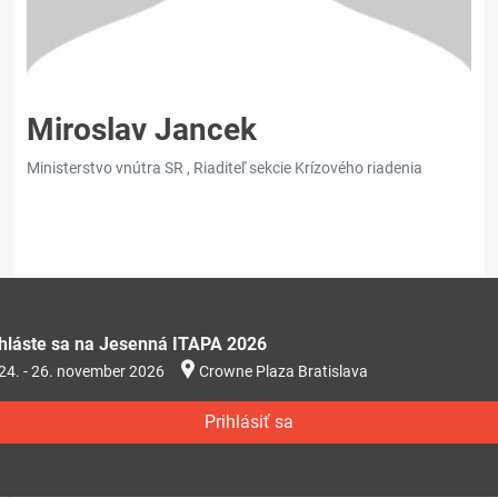
Miroslav Jancek
Ministerstvo vnútra SR , Riaditeľ sekcie Krízového riadenia
ihláste sa na Jesenná ITAPA 2026
24. - 26. november 2026
Crowne Plaza Bratislava
Prihlásiť sa