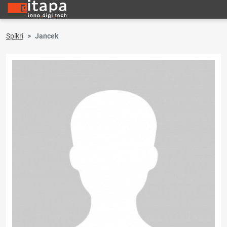
Spíkri
Jancek