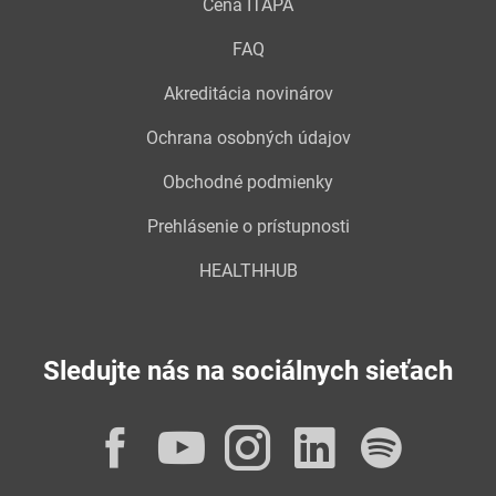
Cena ITAPA
FAQ
Akreditácia novinárov
Ochrana osobných údajov
Obchodné podmienky
Prehlásenie o prístupnosti
HEALTHHUB
Sledujte nás na sociálnych sieťach
Facebook
YouTube
Instagram
LinkedI
Spot