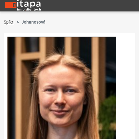
Spíkri
Johanesová