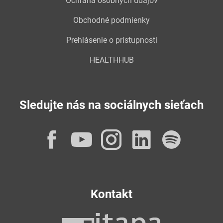
Ochrana osobných údajov
Obchodné podmienky
Prehlásenie o prístupnosti
HEALTHHUB
Sledujte nás na sociálnych sieťach
Facebook
YouTube
Instagram
LinkedI
Spot
Kontakt