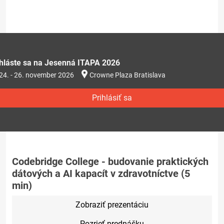
ihláste sa na Jesenná ITAPA 2026
24. - 26. november 2026
Crowne Plaza Bratislava
Prihlásiť sa
Codebridge College - budovanie praktických
dátových a AI kapacít v zdravotníctve (5
min)
Zobraziť prezentáciu
Pozrieť prednášku