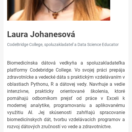
Laura Johanesová
CodeBridge College, spoluzakladateľ a Data Science Educator
Biomedicínska dátová vedkyňa a spoluzakladateľka
platformy Codebridge College. Vo svojej práci prepája
zdravotnícke a vedecké dáta s praktickým vzdelávaním v
oblastiach Pythonu, R a dátovej vedy. Navrhuje a vedie
intenzívne, prakticky orientované školenia, ktoré
pomáhajú odborníkom prejsť od práce v Exceli k
modernej analytike, programovaniu a aplikovanému
využitiu AI. Jej skúsenosti zahŕňajú spracovanie
biomedicínskych dát, tvorbu vzdelávacích programov a
rozvoj dátových zručností vo vede a zdravotníctve.