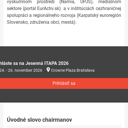
výskumnom prostredí (Narnia, UPJŠ), mediálnom
sektore (portál EurActiv.sk) a v inštitúciách cezhraničnej
spolupráci a regionálneho rozvoja (Karpatský euroregión
Slovensko, združenia obcí, mestá).
ihláste sa na Jesenná ITAPA 2026
24. - 26. november 2026
Crowne Plaza Bratislava
Prihlásiť sa
Úvodné slovo chairmanov