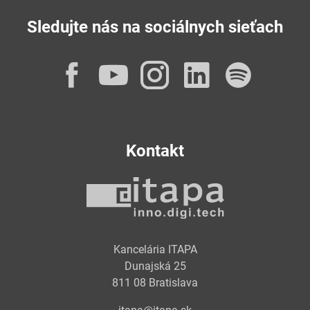
Sledujte nás na sociálnych sieťach
Facebook
YouTube
Instagram
LinkedI
Spot
Kontakt
Kancelária ITAPA
Dunajská 25
811 08 Bratislava