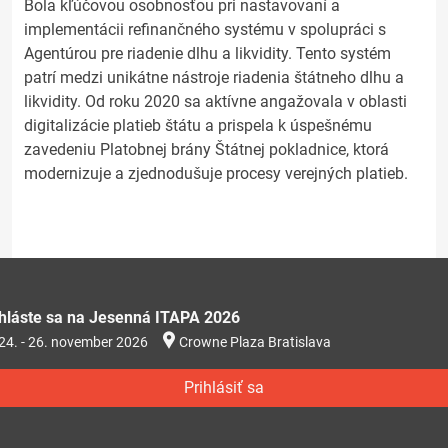
Bola kľúčovou osobnosťou pri nastavovaní a
implementácii refinančného systému v spolupráci s
Agentúrou pre riadenie dlhu a likvidity. Tento systém
patrí medzi unikátne nástroje riadenia štátneho dlhu a
likvidity. Od roku 2020 sa aktívne angažovala v oblasti
digitalizácie platieb štátu a prispela k úspešnému
zavedeniu Platobnej brány Štátnej pokladnice, ktorá
modernizuje a zjednodušuje procesy verejných platieb.
ihláste sa na Jesenná ITAPA 2026
24. - 26. november 2026
Crowne Plaza Bratislava
Prihlásiť sa