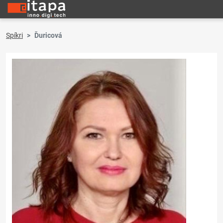
Spíkri
Ďuricová