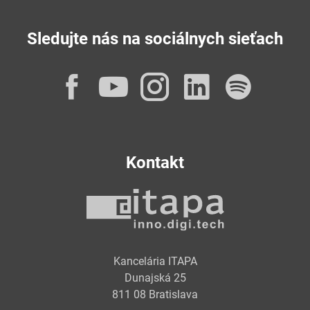
Sledujte nás na sociálnych sieťach
Facebook
YouTube
Instagram
LinkedI
Spot
Kontakt
Kancelária ITAPA
Dunajská 25
811 08 Bratislava