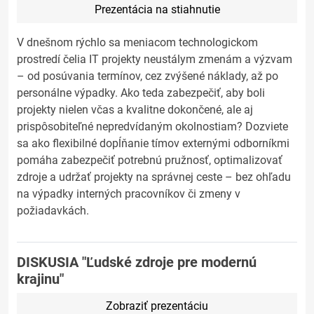
Prezentácia na stiahnutie
V dnešnom rýchlo sa meniacom technologickom
prostredí čelia IT projekty neustálym zmenám a výzvam
– od posúvania termínov, cez zvýšené náklady, až po
personálne výpadky. Ako teda zabezpečiť, aby boli
projekty nielen včas a kvalitne dokončené, ale aj
prispôsobiteľné nepredvídaným okolnostiam? Dozviete
sa ako flexibilné dopĺňanie tímov externými odborníkmi
pomáha zabezpečiť potrebnú pružnosť, optimalizovať
zdroje a udržať projekty na správnej ceste – bez ohľadu
na výpadky interných pracovníkov či zmeny v
požiadavkách.
DISKUSIA "Ľudské zdroje pre modernú
krajinu"
Zobraziť prezentáciu