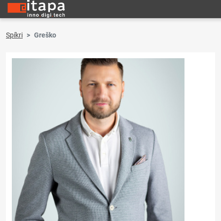
Spíkri
Greško