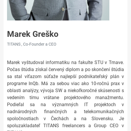
Marek Greško
TITANS , Co-Founder a CEO
Marek vyštudoval informatiku na fakulte STU v Trnave.
Počas štúdia získal červený diplom a po skončení štúdia
sa stal víťazom súťaže najlepší podnikateľský plán v
programe InQb. Má za sebou viac ako 10-ročnú prax v
oblasti analýzy, vývoja SW a niekoľkoročné skúsenosti s
vedením tímu vrátane projektového manažmentu.
Podieľal sa na významných IT projektoch v
nadnárodných finančných a telekomunikačných
spoločnostiach v Čechách a na Slovensku. Je
spoluzakladateľ TITANS freelancers a Group CEO v