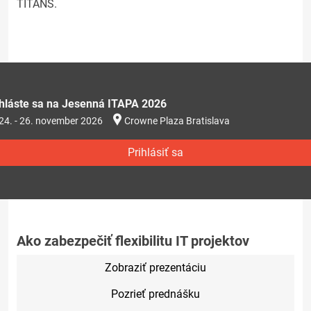
TITANS.
ihláste sa na Jesenná ITAPA 2026
24. - 26. november 2026
Crowne Plaza Bratislava
Prihlásiť sa
Ako zabezpečiť flexibilitu IT projektov
Zobraziť prezentáciu
Pozrieť prednášku