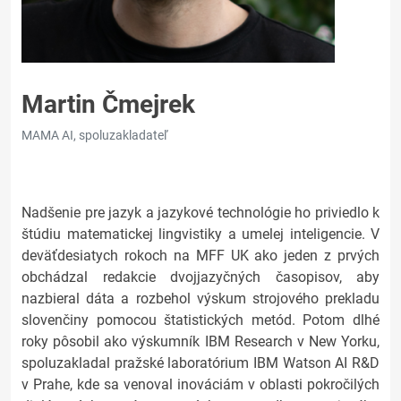
Martin Čmejrek
MAMA AI, spoluzakladateľ
Nadšenie pre jazyk a jazykové technológie ho priviedlo k
štúdiu matematickej lingvistiky a umelej inteligencie. V
deväťdesiatych rokoch na MFF UK ako jeden z prvých
obchádzal redakcie dvojjazyčných časopisov, aby
nazbieral dáta a rozbehol výskum strojového prekladu
slovenčiny pomocou štatistických metód. Potom dlhé
roky pôsobil ako výskumník IBM Research v New Yorku,
spoluzakladal pražské laboratórium IBM Watson AI R&D
v Prahe, kde sa venoval inováciám v oblasti pokročilých