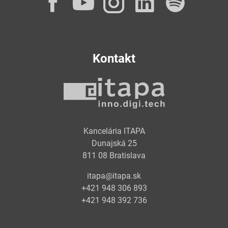
Facebook
YouTube
Instagram
LinkedI
Spot
Kontakt
Kancelária ITAPA
Dunajská 25
811 08 Bratislava
itapa@itapa.sk
+421 948 306 893
+421 948 392 736