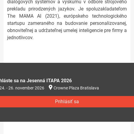
dialógových systémov a výskumu v odbore strojového
prekladu prirodzených jazykov. Je spoluzakladateľom
The MAMA AI (2021), európskeho technologického
startupu zameraného na budovanie personalizovanej,
obnoviteľnej a udržateľnej umelej inteligencie pre firmy a
jednotlivcov.
ihláste sa na Jesenná ITAPA 2026
24. - 26. november 2026
Crowne Plaza Bratislava
Prihlásiť sa