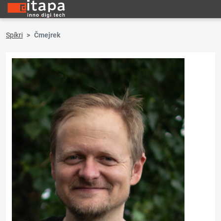
Spíkri
Čmejrek