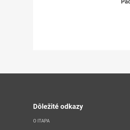
Páč
Dôležité odkazy
O ITAPA