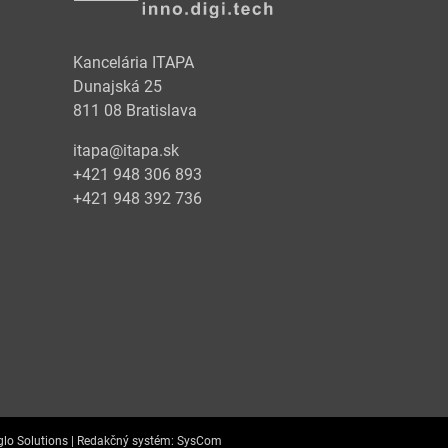
Kancelária ITAPA
Dunajská 25
811 08 Bratislava
itapa@itapa.sk
+421 948 306 893
+421 948 392 736
lo Solutions |
Redakčný systém:
SysCom