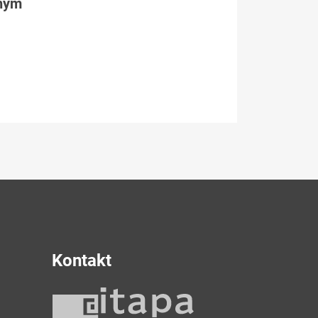
tným
Kontakt
y