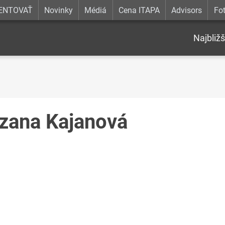
ENTOVAŤ
Novinky
Médiá
Cena ITAPA
Advisors
Fot
Najbližš
zana Kajanová