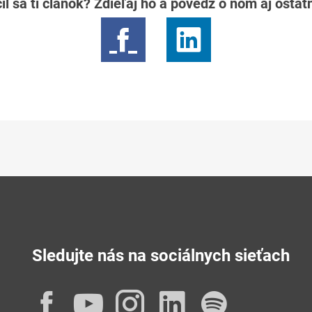
il sa ti článok? Zdieľaj ho a povedz o ňom aj osta
Sledujte nás na sociálnych sieťach
Facebook
YouTube
Instagram
LinkedIn
Spotif