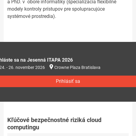
a PhD. v obore informatiky (špecializácia flexibilné
modely kontroly prístupov pre spolupracujúce
systémové prostredia).
ihláste sa na Jesenná ITAPA 2026
24. - 26. november 2026
Crowne Plaza Bratislava
Prihlásiť sa
Kľúčové bezpečnostné riziká cloud
computingu