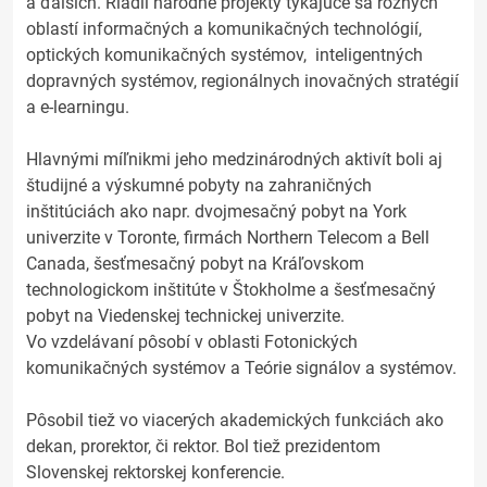
a ďalších. Riadil národné projekty týkajúce sa rôznych
oblastí informačných a komunikačných technológií,
optických komunikačných systémov, inteligentných
dopravných systémov, regionálnych inovačných stratégií
a e-learningu.
Hlavnými míľnikmi jeho medzinárodných aktivít boli aj
študijné a výskumné pobyty na zahraničných
inštitúciách ako napr. dvojmesačný pobyt na York
univerzite v Toronte, firmách Northern Telecom a Bell
Canada, šesťmesačný pobyt na Kráľovskom
technologickom inštitúte v Štokholme a šesťmesačný
pobyt na Viedenskej technickej univerzite.
Vo vzdelávaní pôsobí v oblasti Fotonických
komunikačných systémov a Teórie signálov a systémov.
Pôsobil tiež vo viacerých akademických funkciách ako
dekan, prorektor, či rektor. Bol tiež prezidentom
Slovenskej rektorskej konferencie.