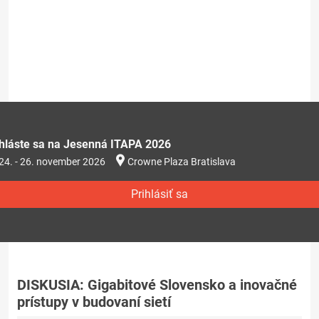
ihláste sa na Jesenná ITAPA 2026
24. - 26. november 2026
Crowne Plaza Bratislava
Prihlásiť sa
DISKUSIA: Gigabitové Slovensko a inovačné
prístupy v budovaní sietí