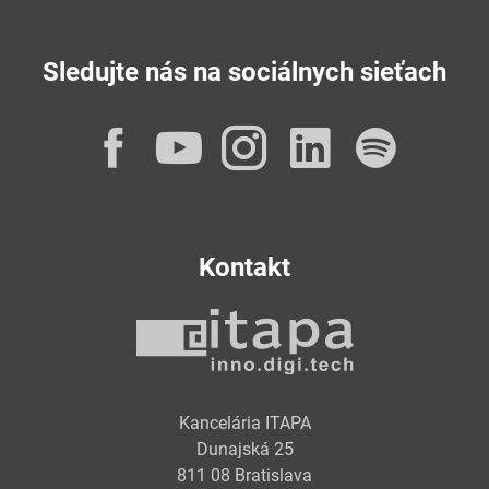
Sledujte nás na sociálnych sieťach
Facebook
YouTube
Instagram
LinkedI
Spot
Kontakt
Kancelária ITAPA
Dunajská 25
811 08 Bratislava