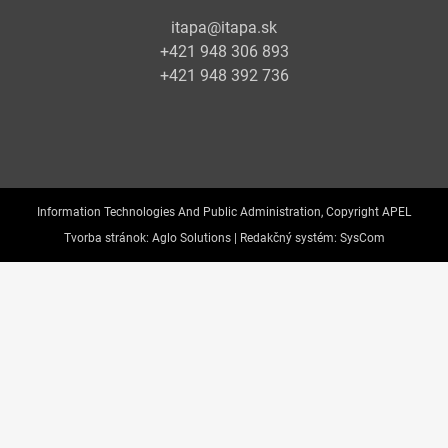
itapa@itapa.sk
+421 948 306 893
+421 948 392 736
Information Technologies And Public Administration, Copyright APEL
Tvorba stránok:
Aglo Solutions |
Redakčný systém:
SysCom