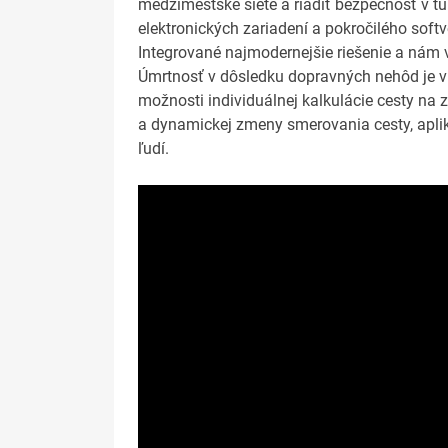
medzimestské siete a riadiť bezpečnosť v t
elektronických zariadení a pokročilého sof
Integrované najmodernejšie riešenie a nám
Úmrtnosť v dôsledku dopravných nehôd je v s
možnosti individuálnej kalkulácie cesty na
a dynamickej zmeny smerovania cesty, apliká
ľudí.