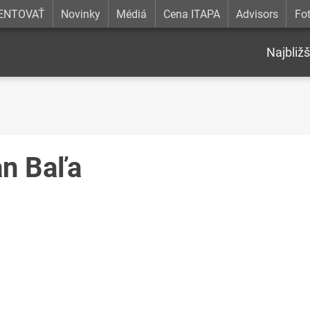
ENTOVAŤ
Novinky
Médiá
Cena ITAPA
Advisors
Fot
Najbližš
an Baľa