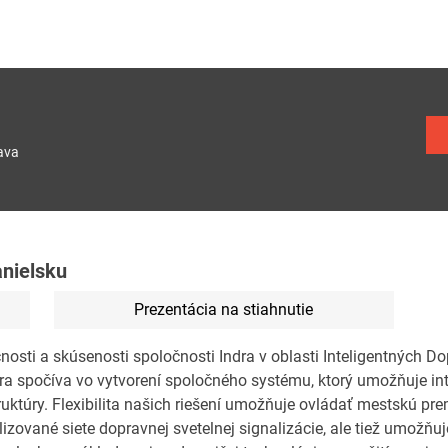
ava
anielsku
Prezentácia na stiahnutie
nosti a skúsenosti spoločnosti Indra v oblasti Inteligentných Do
dra spočíva vo vytvorení spoločného systému, ktorý umožňuje in
ruktúry. Flexibilita našich riešení umožňuje ovládať mestskú pr
lizované siete dopravnej svetelnej signalizácie, ale tiež umožňu