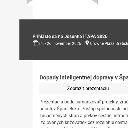
Prihláste sa na Jesenná ITAPA 2026
24. - 26. november 2026
Crowne Plaza Bratisl
Dopady inteligentnej dopravy v Šp
Zobraziť prezentáciu
Prezentácia bude sumarizovať projekty, zruč
najmä v Španielsku. Prístup spoločnosti In
zúčastnených strán a prvkov cestnej infrašt
izolovaných križovatiek cez rozsiahle centra