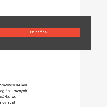
Prihlásiť sa
pravných riešení
tegráciu rôznych
emávku, od
je ovládať