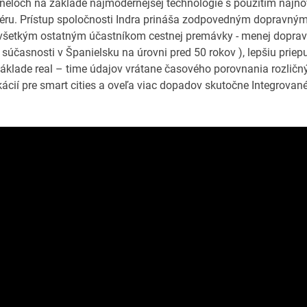
uneloch na základe najmodernejšej technológie s použitím najno
tvéru. Prístup spoločnosti Indra prináša zodpovedným dopravný
 všetkým ostatným účastníkom cestnej premávky - menej dopra
účasnosti v Španielsku na úrovni pred 50 rokov ), lepšiu priep
 základe real – time údajov vrátane časového porovnania rozlič
cií pre smart cities a oveľa viac dopadov skutočne Integrované