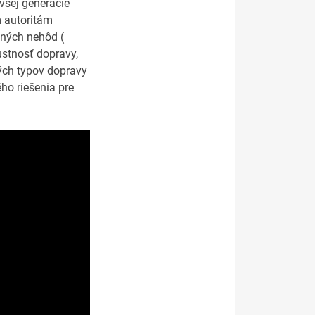
všej generácie
m autoritám
vných nehôd (
ustnosť dopravy,
ných typov dopravy
ho riešenia pre