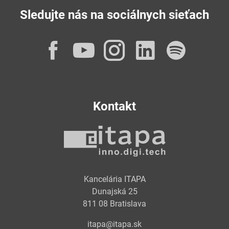
Sledujte nás na sociálnych sieťach
Facebook
YouTube
Instagram
LinkedI
Spot
Kontakt
Kancelária ITAPA
Dunajská 25
811 08 Bratislava
itapa@itapa.sk