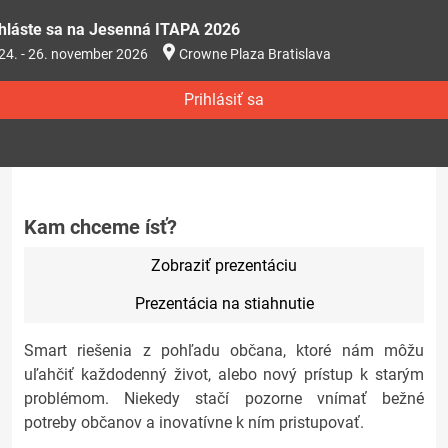
ihláste sa na Jesenná ITAPA 2026
24. - 26. november 2026
Crowne Plaza Bratislava
Prihlásiť sa
Kam chceme ísť?
Zobraziť prezentáciu
Prezentácia na stiahnutie
Smart riešenia z pohľadu občana, ktoré nám môžu
uľahčiť každodenný život, alebo nový prístup k starým
problémom. Niekedy stačí pozorne vnímať bežné
potreby občanov a inovatívne k ním pristupovať.