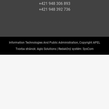
+421 948 306 893
+421 948 392 736
Information Technologies And Public Administration, Copyright APEL
Tvorba stránok:
Aglo Solutions |
Redakčný systém:
SysCom