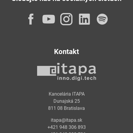
Facebook
YouTube
Instagram
LinkedI
Spot
Kontakt
Kancelária ITAPA
Dunajská 25
811 08 Bratislava
itapa@itapa.sk
+421 948 306 893