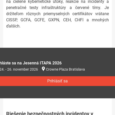
na cielené kybernetické útoky, reakcie na incidenty a
penetračné testy infraštruktúry a červené tímy. Je
držiteľom rôznych priemyselných certifikátov vrátane
CISSP, GCFA, GCFE, GXPN, CEH, CHFI a mnohých
ďalších.
ihláste sa na Jesenná ITAPA 2026
24. - 26. november 2026
Crowne Plaza Bratislava
Prihlásiť sa
Riešenie bezpečnostných incidentov v