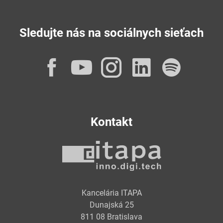
Sledujte nás na sociálnych sieťach
Facebook
YouTube
Instagram
LinkedI
Spot
Kontakt
Kancelária ITAPA
Dunajská 25
811 08 Bratislava