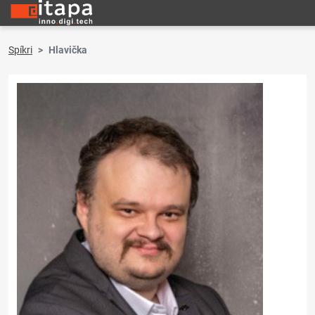
Spíkri
Hlavička