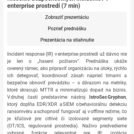
enterprise prostredí (7 min)
Zobraziť prezentáciu
Pozrieť prednášku
Prezentácia na stiahnutie
Incident response (IR) v enterprise prostredí už dávno nie
je len o „hasení požiarov". Prednáška ukáže
overený rámec, ako pripraviť organizáciu na útoky, rýchlo
ich detegovať, koordinovať zásah naprieč tímami a
bezpečne obnoviť prevádzku – s dôrazom na metriky,
ktoré skracujú MTTR a minimalizujú dopad na biznis.
V druhej časti predstavíme nástroj
IstroSec
Gryphon
,
ktorý dopĺňa EDR/XDR a SIEM o behaviorálnu detekciu
ransomvéru a schopnosť fungovať aj v offline režime, čo
je kľúčové pre citlivé či izolované segmenty siete
(OT/ICS, regulované prostredia). Naživo predvedieme
vybrané funkcie relevantné pre IR: izolácia