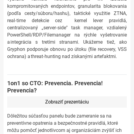
kompromitovaných endpointov, granularita blokovania
(podľa cesty/súboru/hashu), taktické využitie ZTNA,
real‑time detekcie cez kernel lever pravidlá,
centralizovaný „server‑side" task manager, vzdialený
PowerShell/RDP/Filemanager na rýchle vyšetrovanie
a integrácia s tretími stranami. Ukážeme tiež, ako
Gryphon podporuje obnovu po útoku (file recovery, VSS
ochrana) a threat‑hunting nad získanými artefaktmi.
1on1 so CTO: Prevencia. Prevencia!
Prevencia?
Zobraziť prezentáciu
Dôležitou súčasťou panelu bude zameranie sa na
preventívne opatrenia a bezpečnostné pravidlá, ktoré
môžu pomôcť jednotlivcom aj organizáciám zvýšiť ich