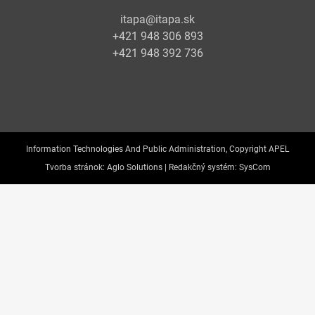
itapa@itapa.sk
+421 948 306 893
+421 948 392 736
Information Technologies And Public Administration, Copyright APEL
Tvorba stránok:
Aglo Solutions |
Redakčný systém:
SysCom