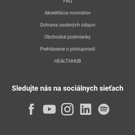
FAQ
Akreditácia novinárov
Ochrana osobných údajov
Obchodné podmienky
Prehlásenie o prístupnosti
HEALTHHUB
Sledujte nás na sociálnych sieťach
Facebook
YouTube
Instagram
LinkedI
Spot