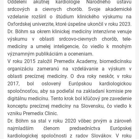
Oddelení akútnej kardiológie Národného ústavu
srdcových a cievnych chorôb. Svoje akademické
vzdelanie rozšíril o štúdium klinického výskumu na
Oxfordskej univerzite, ktoré úspešne ukončil v roku 2023.
Dr. Böhm sa okrem klinickej medicíny intenzívne venuje
výskumu v oblasti srdcovo-cievnych chorôb, tele-
medicíny a umelej inteligencie, čo viedlo k mnohým
významným publikáciám a oceneniam.
V roku 2015 založil Premedix Academy, biomedicínsku
organizáciu zameranú na vzdelávanie a výskum v
oblasti precíznej medicíny. O dva roky neskôr, v roku
2017, bol oslovený Európskou kardiologickou
spoločnosťou, aby sa podieľal na zakladaní komisie pre
digitálnu medicínu. Tento krok bol kľúčový pre zavedenie
konceptu precíznej medicíny na Slovensku, čo viedlo k
vzniku Premedix Clinic.
Dr. Böhm sa stal v roku 2020 vôbec prvým a zároveň
najmladším členom predsedníctva Európskej
kardiologickej spoločnosti z radov Slovákov. V roku