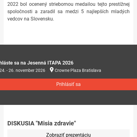
2022 bol ocenený striebornou medailou tejto prestížnej
spoločnosti a zaradil sa medzi 5 najlepších mladých
vedcov na Slovensku.
ihláste sa na Jesenná ITAPA 2026
24. - 26. november 2026
Crowne Plaza Bratislava
Prihlásiť sa
DISKUSIA "Misia zdravie"
Zobraziť prezentáciu