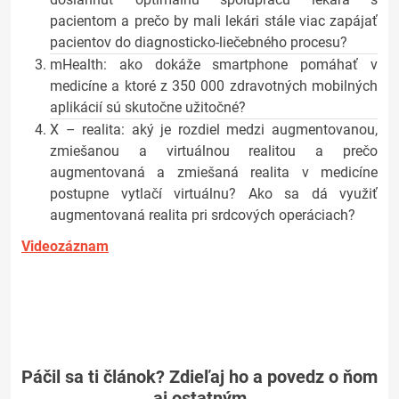
pacientom a prečo by mali lekári stále viac zapájať
pacientov do diagnosticko-liečebného procesu?
mHealth: ako dokáže smartphone pomáhať v
medicíne a ktoré z 350 000 zdravotných mobilných
aplikácií sú skutočne užitočné?
X – realita: aký je rozdiel medzi augmentovanou,
zmiešanou a virtuálnou realitou a prečo
augmentovaná a zmiešaná realita v medicíne
postupne vytlačí virtuálnu? Ako sa dá využiť
augmentovaná realita pri srdcových operáciach?
Videozáznam
Páčil sa ti článok? Zdieľaj ho a povedz o ňom
aj ostatným