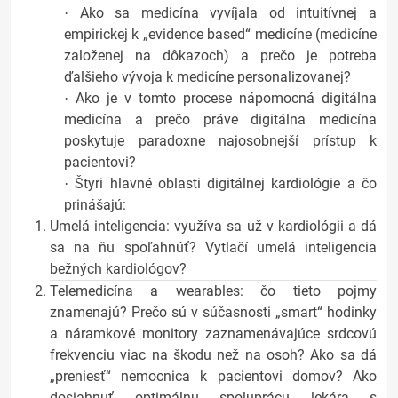
Ako sa medicína vyvíjala od intuitívnej a
·
empirickej k „evidence based“ medicíne (medicíne
založenej na dôkazoch) a prečo je potreba
ďalšieho vývoja k medicíne personalizovanej?
Ako je v tomto procese nápomocná digitálna
·
medicína a prečo práve digitálna medicína
poskytuje paradoxne najosobnejší prístup k
pacientovi?
Štyri hlavné oblasti digitálnej kardiológie a čo
·
prinášajú:
Umelá inteligencia: využíva sa už v kardiológii a dá
sa na ňu spoľahnúť? Vytlačí umelá inteligencia
bežných kardiológov?
Telemedicína a wearables: čo tieto pojmy
znamenajú? Prečo sú v súčasnosti „smart“ hodinky
a náramkové monitory zaznamenávajúce srdcovú
frekvenciu viac na škodu než na osoh? Ako sa dá
„preniesť“ nemocnica k pacientovi domov? Ako
dosiahnuť optimálnu spoluprácu lekára s