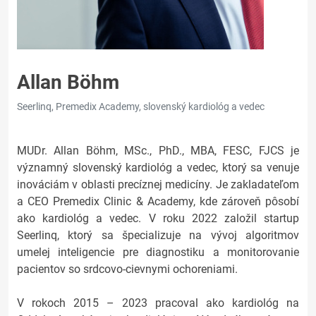
Allan Böhm
Seerlinq, Premedix Academy, slovenský kardiológ a vedec
MUDr. Allan Böhm, MSc., PhD., MBA, FESC, FJCS je
významný slovenský kardiológ a vedec, ktorý sa venuje
inováciám v oblasti precíznej medicíny. Je zakladateľom
a CEO Premedix Clinic & Academy, kde zároveň pôsobí
ako kardiológ a vedec. V roku 2022 založil startup
Seerlinq, ktorý sa špecializuje na vývoj algoritmov
umelej inteligencie pre diagnostiku a monitorovanie
pacientov so srdcovo-cievnymi ochoreniami.
V rokoch 2015 – 2023 pracoval ako kardiológ na