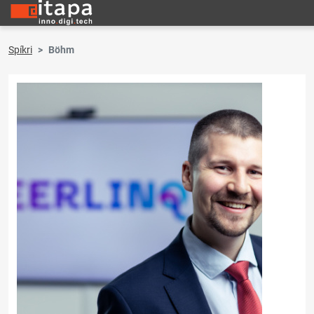
Spíkri
Böhm