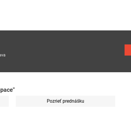
ava
Space"
Pozrieť prednášku