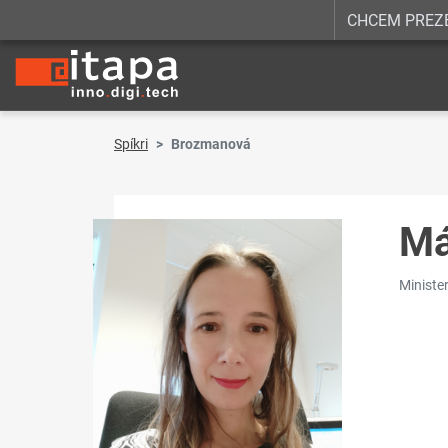
CHCEM PREZ
Spíkri
Brozmanová
Má
Ministe