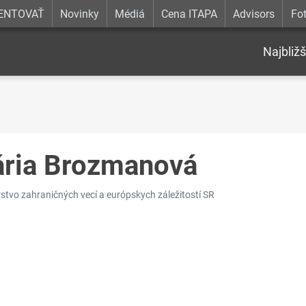
ENTOVAŤ
Novinky
Médiá
Cena ITAPA
Advisors
Fot
Najbližš
ria Brozmanová
rstvo zahraničných vecí a európskych záležitostí SR