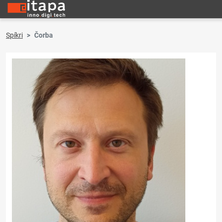
Spíkri
Čorba