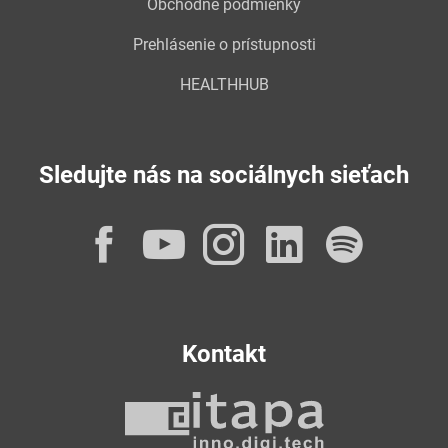
Obchodné podmienky
Prehlásenie o prístupnosti
HEALTHHUB
Sledujte nás na sociálnych sieťach
Facebook
YouTube
Instagram
LinkedI
Spot
Kontakt