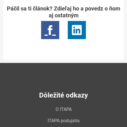
Páčil sa ti článok? Zdieľaj ho a povedz o ňom
aj ostatným
Dôležité odkazy
O ITAPA
ITAPA podujatia