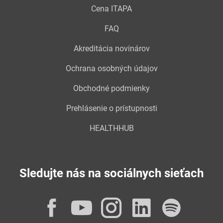
Cena ITAPA
FAQ
Akreditácia novinárov
Ochrana osobných údajov
Obchodné podmienky
Prehlásenie o prístupnosti
HEALTHHUB
Sledujte nás na sociálnych sieťach
Facebook
YouTube
Instagram
LinkedI
Spot