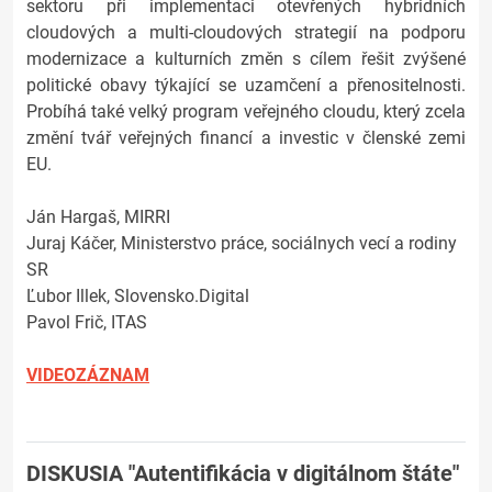
sektoru při implementaci otevřených hybridních
cloudových a multi-cloudových strategií na podporu
modernizace a kulturních změn s cílem řešit zvýšené
politické obavy týkající se uzamčení a přenositelnosti.
Probíhá také velký program veřejného cloudu, který zcela
změní tvář veřejných financí a investic v členské zemi
EU.
Ján Hargaš, MIRRI
Juraj Káčer, Ministerstvo práce, sociálnych vecí a rodiny
SR
Ľubor Illek, Slovensko.Digital
Pavol Frič, ITAS
VIDEOZÁZNAM
DISKUSIA "Autentifikácia v digitálnom štáte"