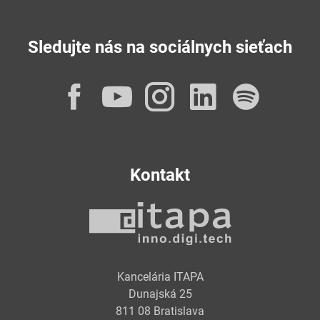
Sledujte nás na sociálnych sieťach
Facebook
YouTube
Instagram
LinkedI
Spot
Kontakt
Kancelária ITAPA
Dunajská 25
811 08 Bratislava