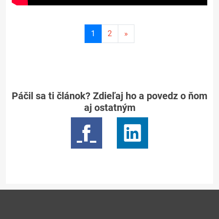
Aktuálna
1
2
»
stránka
1
Páčil sa ti článok? Zdieľaj ho a povedz o ňom
aj ostatným