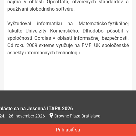
najmä v oblasti OpenData, otvorených štandardov a
používaní slobodného softvéru.
Vyštudoval informatiku na Matematicko-fyzikálnej
fakulte Univerzity Komenského. Dlhodobo pôsobil v
spoločnosti Gordias v oblasti informačnej bezpečnosti.
Od roku 2009 externe vyučuje na FMFI UK spoločenské
aspekty informačných technológií.
ihláste sa na Jesenná ITAPA 2026
24. - 26. november 2026
Crowne Plaza Bratislava
Prihlásiť sa