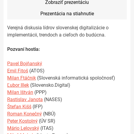
Zobraziť prezentáciu
Prezentácia na stiahnutie
Verejná diskusia lídrov slovenskej digitalizácie o
implementácii, trendoch a cieľoch do budúcna.
Pozvaní hostia:
Pavel Bojňanský
Emil Fitoš
(ATOS)
Milan Ftáčnik
(Slovenská informatická spoločnosť)
Ľubor Illek
(Slovensko.Digital)
Milan Ištván
(PPP)
Rastislav Janota
(NASES)
Štefan Kišš
(IFP)
Roman Konečný
(NBÚ)
Peter Kostolný
(ÚV SR)
Mário Lelovský
(ITAS)