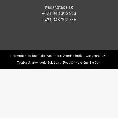
itapa@itapa.sk
+421 948 306 893
+421 948 392 736
Information Technologies And Public Administration, Copyright APEL
Tvorba stránok:
Aglo Solutions |
Redakčný systém:
SysCom