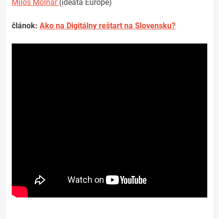
Miloš Molnár
(ideata Europe)
článok:
Ako na Digitálny reštart na Slovensku?