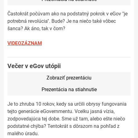
Častokrát počúvam ako na podstatný pokrok v eGov "je
potrebná revolúcia". Bude? Je na niečo také vôbec
šanca? Ak áno, tak v čom?
VIDEOZÁZNAM
Večer v eGov utópii
Zobraziť prezentáciu
Prezentácia na stiahnutie
Je to zhruba 10 rokov, kedy sa určili obrysy fungovania
tejto generácie eGovernmentu. Vcelku jasná vízia,
zodpovedajúca tej dobe. Sme už tam, alebo ešte niečo
podstatné chýba? Tentokrát s dôrazom na pohľad z
malého úradu.