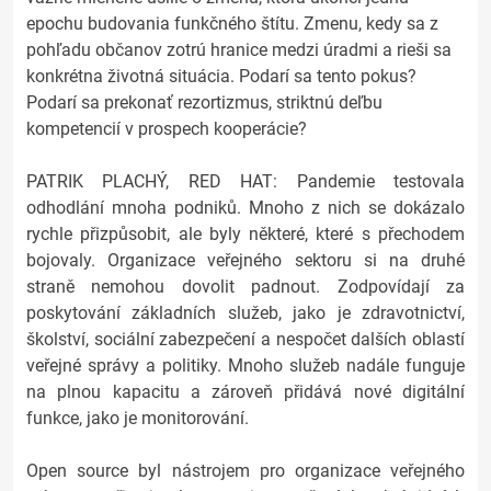
epochu budovania funkčného štítu. Zmenu, kedy sa z
pohľadu občanov zotrú hranice medzi úradmi a rieši sa
konkrétna životná situácia. Podarí sa tento pokus?
Podarí sa prekonať rezortizmus, striktnú deľbu
kompetencií v prospech kooperácie?
PATRIK PLACHÝ, RED HAT: Pandemie testovala
odhodlání mnoha podniků. Mnoho z nich se dokázalo
rychle přizpůsobit, ale byly některé, které s přechodem
bojovaly. Organizace veřejného sektoru si na druhé
straně nemohou dovolit padnout. Zodpovídají za
poskytování základních služeb, jako je zdravotnictví,
školství, sociální zabezpečení a nespočet dalších oblastí
veřejné správy a politiky. Mnoho služeb nadále funguje
na plnou kapacitu a zároveň přidává nové digitální
funkce, jako je monitorování.
Open source byl nástrojem pro organizace veřejného