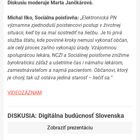
Diskusiu moderuje Marta Jančkárová.
Michal Ilko, Sociálna poisťovňa:
„Elektronická PN
významne zjednoduší poistencovi postup v životnej
situácii, keď by sa mal sústrediť na liečbu. Je to prvá
služba štátu, kde povinné kroky nemusí vykonať občan,
ale celý proces zaňho vykonajú úrady. Vzájomnou
spoluprácou lekára, NCZI a Sociálnej poisťovne znížime
byrokratickú záťaž a ušetríme čas i námahu lekárom,
zamestnávateľom a najmä pacientom. Občanovi, ktorý
je chorý, tak už ostáva jediná starosť – liečiť sa.“
VIDEOZÁZNAM
DISKUSIA: Digitálna budúcnosť Slovenska
Zobraziť prezentáciu