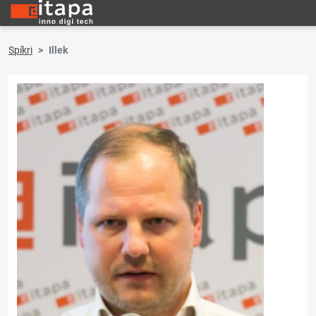
Spíkri
Illek