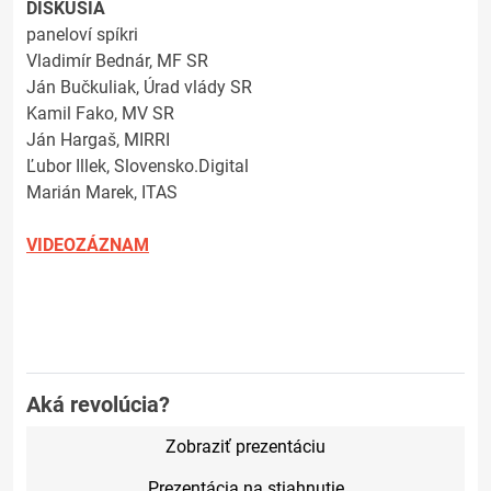
DISKUSIA
paneloví spíkri
Vladimír Bednár, MF SR
Ján Bučkuliak, Úrad vlády SR
Kamil Fako, MV SR
Ján Hargaš, MIRRI
Ľubor Illek, Slovensko.Digital
Marián Marek, ITAS
VIDEOZÁZNAM
Aká revolúcia?
Zobraziť prezentáciu
Prezentácia na stiahnutie