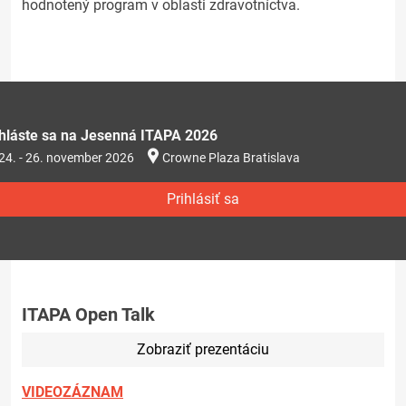
hodnotený program v oblasti zdravotníctva.
ihláste sa na Jesenná ITAPA 2026
24. - 26. november 2026
Crowne Plaza Bratislava
Prihlásiť sa
ITAPA Open Talk
Zobraziť prezentáciu
VIDEOZÁZNAM