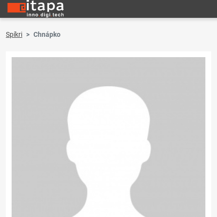
Spíkri
Chnápko