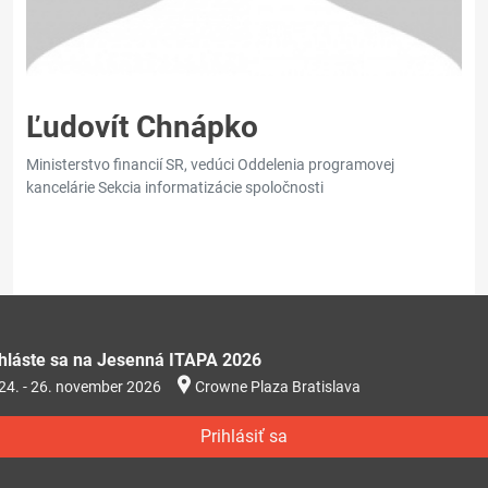
Ľudovít Chnápko
Ministerstvo financií SR, vedúci Oddelenia programovej
kancelárie Sekcia informatizácie spoločnosti
ihláste sa na Jesenná ITAPA 2026
24. - 26. november 2026
Crowne Plaza Bratislava
Prihlásiť sa