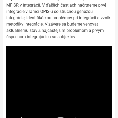
MF SR v integrácii. V ďalších častiach načrtneme prvé
integrácie v rámci OPIS-u so stručnou genézou
integrácie, identifikáciou problémov pri integrácii a vznik
metodiky integrácie. V závere sa budeme venovať
aktuálnemu stavu, najčastejším problémom a prvým
úspechom integrujúcich sa subjektov.