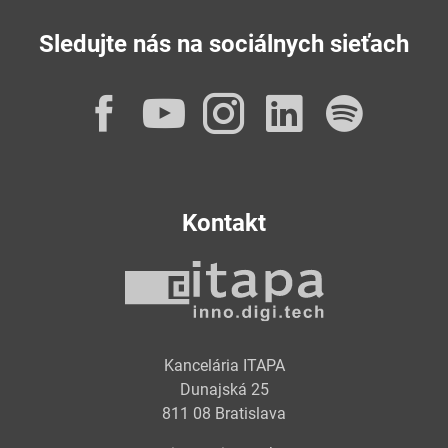
Sledujte nás na sociálnych sieťach
Facebook
YouTube
Instagram
LinkedI
Spot
Kontakt
Kancelária ITAPA
Dunajská 25
811 08 Bratislava