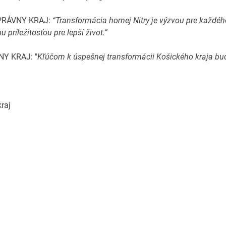
PRÁVNY KRAJ:
“Transformácia hornej Nitry je výzvou pre každé
 príležitosťou pre lepší život.”
Y KRAJ: "
Kľúčom k úspešnej transformácii Košického kraja bud
kraj