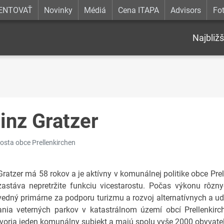
ENTOVAŤ
Novinky
Médiá
Cena ITAPA
Advisors
Fot
Najbližš
inz Gratzer
rosta obce Prellenkirchen
Gratzer má 58 rokov a je aktívny v komunálnej politike obce Pr
astáva nepretržite funkciu vicestarostu. Počas výkonu rôzny
edný primárne za podporu turizmu a rozvoj alternatívnych a udr
nia veterných parkov v katastrálnom území obcí Prellenkirc
tvoria jeden komunálny subjekt a majú spolu vyše 2000 obyvate