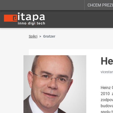
CHCEM PREZ
Spíkri
Gratzer
He
vicesta
Heinz 
2010 z
zodpov
budova
spolu 