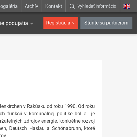
ogaléria
Archív
Kontakt
Vyhľadať informácie
ie podujatia
Registrácia
Staňte sa partnerom
ellenkirchen v Rakúsku od roku 1990. Od roku
ch funkcií v komunálnej politike bol a je
žateľných zdrojov energie, konkrétne rozvoj
hen, Deutsch Haslau a Schönabrunn, ktoré
ľov.