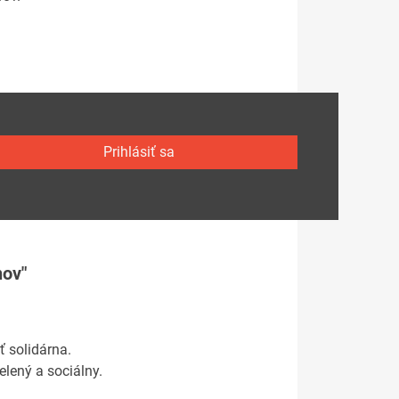
Prihlásiť sa
nov"
ť solidárna.
elený a sociálny.