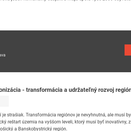
ava
izácia - transformácia a udržateľný rozvoj regió
ní je strašiak. Transformácia regiónov je nevyhnutná, ale musí by
ký reštart územia na vyššom leveli, ktorý musí byť inovatívny, z
Košický a Banskobystrický región.