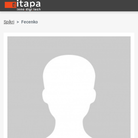
Spíkri
Fecenko