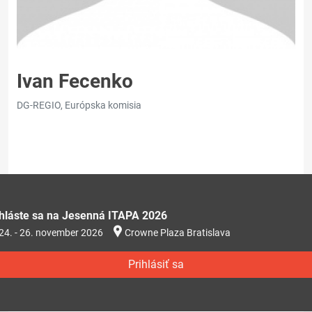
Ivan Fecenko
DG-REGIO, Európska komisia
ihláste sa na Jesenná ITAPA 2026
24. - 26. november 2026
Crowne Plaza Bratislava
Prihlásiť sa