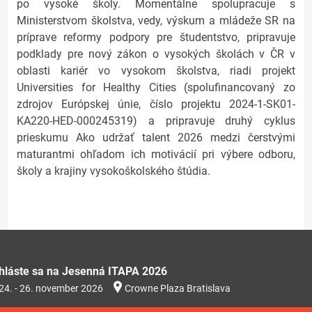
po vysoké školy. Momentálne spolupracuje s
Ministerstvom školstva, vedy, výskum a mládeže SR na
príprave reformy podpory pre študentstvo, pripravuje
podklady pre nový zákon o vysokých školách v ČR v
oblasti kariér vo vysokom školstva, riadi projekt
Universities for Healthy Cities (spolufinancovaný zo
zdrojov Európskej únie, číslo projektu 2024-1-SK01-
KA220-HED-000245319) a pripravuje druhý cyklus
prieskumu Ako udržať talent 2026 medzi čerstvými
maturantmi ohľadom ich motivácií pri výbere odboru,
školy a krajiny vysokoškolského štúdia.
ihláste sa na Jesenná ITAPA 2026
24. - 26. november 2026
Crowne Plaza Bratislava