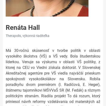
Renáta Hall
Therapolis, výkonná riaditeľka
Má 30-ročnú skúsenosť v tvorbe politík v oblasti
vysokého školstva (VŠ) a VŠ vedy. Bola študentskou
líderkou. Venuje sa výskumu v oblasti VŠ politiky, z
ktorej na CEU vo Viedni získala doktorát. V Slovenskej
Akreditačnej agentúre pre VŠ viedla najväčší prieskum
spokojnosti vysokoškolákov na Slovensku. Robila
poradkyňu dvom premiérom (I. Radičová, E. Heger),
štátnemu tajomníkovi MŠVVaŠ SR (M. Fedák) a rôznym
politickým stranám. Riadila projekt To dá rozum, ktorý
priniesol návrh reformy vzdelávania od materských až