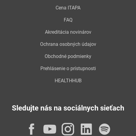
Cena ITAPA
FAQ
Akreditácia novinárov
Ochrana osobných údajov
Obchodné podmienky
Prehlásenie o prístupnosti
HEALTHHUB
Sledujte nás na sociálnych sieťach
Facebook
YouTube
Instagram
LinkedI
Spot